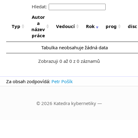
Hledat:
Autor
a
Typ
Vedoucí
Rok
prog
disc
název
práce
Tabulka neobsahuje žádná data
Zobrazuji 0 až 0 z 0 záznamů
Za obsah zodpovídá:
Petr Pošík
© 2026 Katedra kybernetiky —