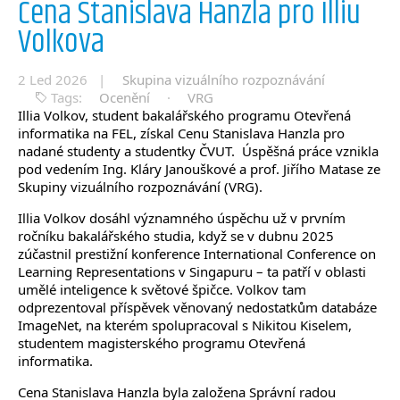
Cena Stanislava Hanzla pro Illiu
Volkova
2 Led 2026 |
Skupina vizuálního rozpoznávání
Tags:
Ocenění
·
VRG
Illia Volkov, student bakalářského programu Otevřená
informatika na FEL, získal Cenu Stanislava Hanzla pro
nadané studenty a studentky ČVUT. Úspěšná práce vznikla
pod vedením Ing. Kláry Janouškové a prof. Jiřího Matase ze
Skupiny vizuálního rozpoznávání (VRG).
Illia Volkov dosáhl významného úspěchu už v prvním
ročníku bakalářského studia, když se v dubnu 2025
zúčastnil prestižní konference International Conference on
Learning Representations v Singapuru – ta patří v oblasti
umělé inteligence k světové špičce. Volkov tam
odprezentoval příspěvek věnovaný nedostatkům databáze
ImageNet, na kterém spolupracoval s Nikitou Kiselem,
studentem magisterského programu Otevřená
informatika.
Cena Stanislava Hanzla byla založena Správní radou