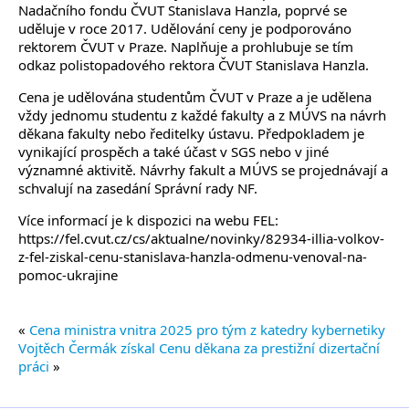
Nadačního fondu ČVUT Stanislava Hanzla, poprvé se
uděluje v roce 2017. Udělování ceny je podporováno
rektorem ČVUT v Praze. Naplňuje a prohlubuje se tím
odkaz polistopadového rektora ČVUT Stanislava Hanzla.
Cena je udělována studentům ČVUT v Praze a je udělena
vždy jednomu studentu z každé fakulty a z MÚVS na návrh
děkana fakulty nebo ředitelky ústavu. Předpokladem je
vynikající prospěch a také účast v SGS nebo v jiné
významné aktivitě. Návrhy fakult a MÚVS se projednávají a
schvalují na zasedání Správní rady NF.
Více informací je k dispozici na webu FEL:
https://fel.cvut.cz/cs/aktualne/novinky/82934-illia-volkov-
z-fel-ziskal-cenu-stanislava-hanzla-odmenu-venoval-na-
pomoc-ukrajine
«
Cena ministra vnitra 2025 pro tým z katedry kybernetiky
Vojtěch Čermák získal Cenu děkana za prestižní dizertační
práci
»