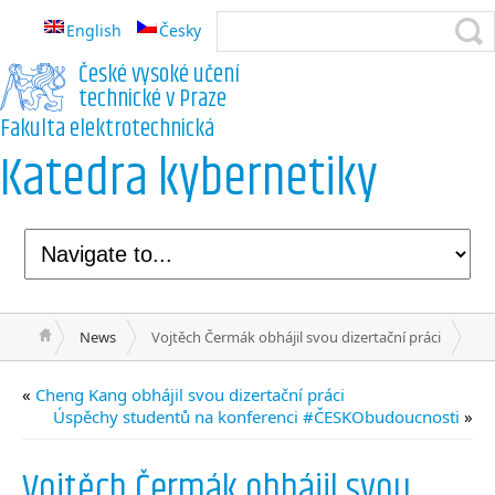
English
Česky
České vysoké učení
technické v Praze
Fakulta elektrotechnická
Katedra kybernetiky
News
Vojtěch Čermák obhájil svou dizertační práci
«
Cheng Kang obhájil svou dizertační práci
Úspěchy studentů na konferenci #ČESKObudoucnosti
»
Vojtěch Čermák obhájil svou