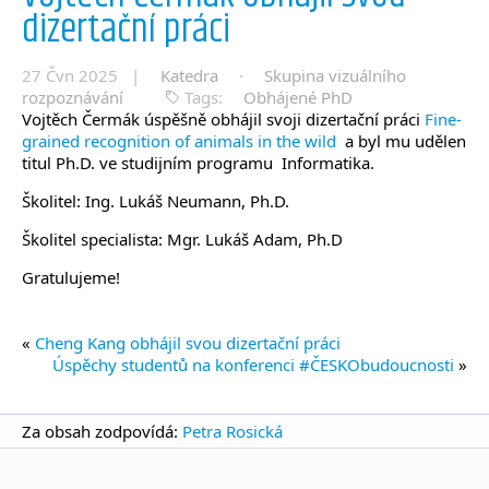
dizertační práci
27 Čvn 2025 |
Katedra
·
Skupina vizuálního
rozpoznávání
Tags:
Obhájené PhD
Vojtěch Čermák úspěšně obhájil svoji dizertační práci
Fine-
grained recognition of animals in the wild
a byl mu udělen
titul Ph.D. ve studijním programu Informatika.
Školitel: Ing. Lukáš Neumann, Ph.D.
Školitel specialista: Mgr. Lukáš Adam, Ph.D
Gratulujeme!
«
Cheng Kang obhájil svou dizertační práci
Úspěchy studentů na konferenci #ČESKObudoucnosti
»
Za obsah zodpovídá:
Petra Rosická