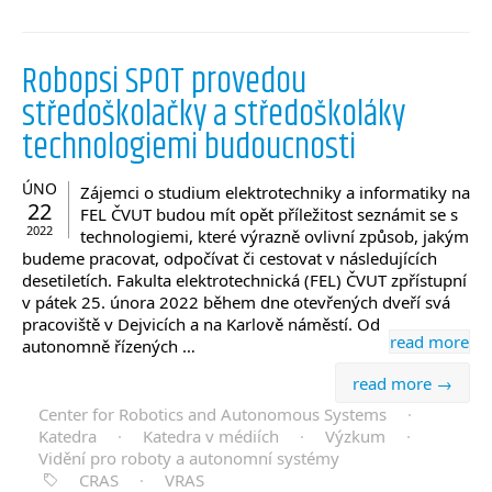
Robopsi SPOT provedou
středoškolačky a středoškoláky
technologiemi budoucnosti
ÚNO
Zájemci o studium elektrotechniky a informatiky na
22
FEL ČVUT budou mít opět příležitost seznámit se s
2022
technologiemi, které výrazně ovlivní způsob, jakým
budeme pracovat, odpočívat či cestovat v následujících
desetiletích. Fakulta elektrotechnická (FEL) ČVUT zpřístupní
v pátek 25. února 2022 během dne otevřených dveří svá
pracoviště v Dejvicích a na Karlově náměstí. Od
read more
autonomně řízených …
read more →
Center for Robotics and Autonomous Systems
·
Katedra
·
Katedra v médiích
·
Výzkum
·
Vidění pro roboty a autonomní systémy
CRAS
·
VRAS