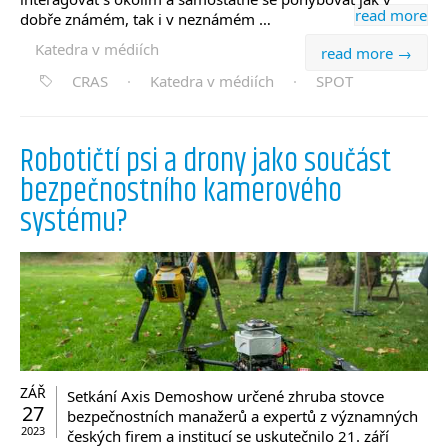
read more
dobře známém, tak i v neznámém …
Katedra v médiích
read more →
CRAS
·
Katedra v médiích
·
SPOT
Robotičtí psi a drony jako součást
bezpečnostního kamerového
systému?
ZÁŘ
Setkání Axis Demoshow určené zhruba stovce
27
bezpečnostních manažerů a expertů z významných
2023
českých firem a institucí se uskutečnilo 21. září