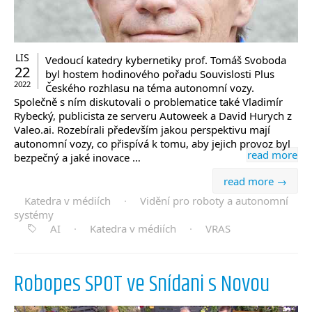
LIS
Vedoucí katedry kybernetiky prof. Tomáš Svoboda
22
byl hostem hodinového pořadu Souvislosti Plus
2022
Českého rozhlasu na téma autonomní vozy.
Společně s ním diskutovali o problematice také Vladimír
Rybecký, publicista ze serveru Autoweek a David Hurych z
Valeo.ai. Rozebírali především jakou perspektivu mají
autonomní vozy, co přispívá k tomu, aby jejich provoz byl
read more
bezpečný a jaké inovace …
read more →
Katedra v médiích
·
Vidění pro roboty a autonomní
systémy
AI
·
Katedra v médiích
·
VRAS
Robopes SPOT ve Snídani s Novou