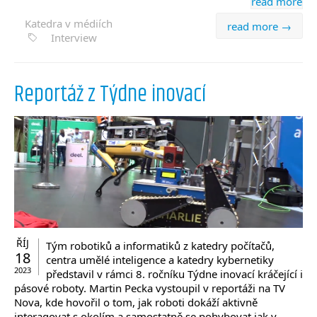
read more
Katedra v médiích
read more →
Interview
Reportáž z Týdne inovací
ŘÍJ
Tým robotiků a informatiků z katedry počítačů,
18
centra umělé inteligence a katedry kybernetiky
2023
představil v rámci 8. ročníku Týdne inovací kráčející i
pásové roboty. Martin Pecka vystoupil v reportáži na TV
Nova, kde hovořil o tom, jak roboti dokáží aktivně
interagovat s okolím a samostatně se pohybovat jak v