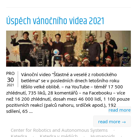
Úspěch vánočního videa 2021
PRO
Vánoční video “Šťastné a veselé z robotického
30
betléma” se v posledních dnech letošního roku
2021
těšilo velké oblibě. – na YouTube – téměř 17 500
zhlédnutí, 735 liků, 28 komentářů – na Facebooku – více
než 16 200 zhlédnutí, dosah mezi 46 000 lidí, 1 100 pouze
pozitivních reakcí (palců nahoru, srdíček apod.), 192
read more
sdílení, 65 …
read more →
Center for Robotics and Autonomous Systems
·
Katedra
·
Katedra v médiích
·
Humanoids
·