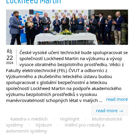
Lockheed Martin
ŘÍJ
České vysoké učení technické bude spolupracovat se
22
společností Lockheed Martin na výzkumu a vývoji
2024
vysoce obratného bezpilotního prostředku. Vědci z
Fakulty elektrotechnické (FEL) ČVUT a odborníci z
Výzkumného a zkušebního leteckého ústavu budou
spolupracovat s globální bezpečnostní a leteckou
společností Lockheed Martin na podpoře akademického
výzkumu bezpilotních prostředků s vysokou
read more
manévrovatelností schopných létat v malých …
read more →
Katedra v médiích
·
Highlight
·
Multirobotické
systémy
·
Výzkum
·
Vidění pro roboty a
autonomní systémy