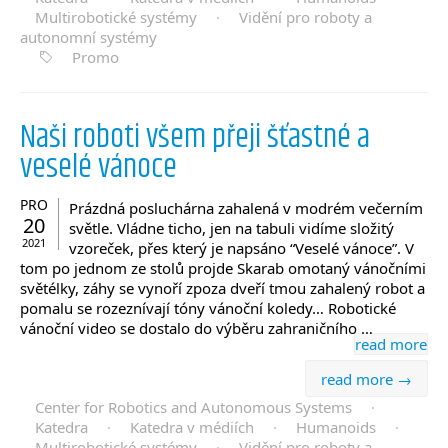
Multirobotické systémy
·
Vidění pro roboty a
autonomní systémy
Promo
Naši roboti všem přeji šťastné a
veselé vánoce
PRO
Prázdná posluchárna zahalená v modrém večerním
20
světle. Vládne ticho, jen na tabuli vidíme složitý
2021
vzoreček, přes který je napsáno “Veselé vánoce”. V
tom po jednom ze stolů projde Skarab omotaný vánočními
světélky, záhy se vynoří zpoza dveří tmou zahalený robot a
pomalu se rozeznívají tóny vánoční koledy… Robotické
vánoční video se dostalo do výběru zahraničního …
read more
read more →
Center for Robotics and Autonomous Systems
·
Katedra
·
Katedra v médiích
·
Humanoids
·
Multirobotické systémy
·
Vidění pro roboty a