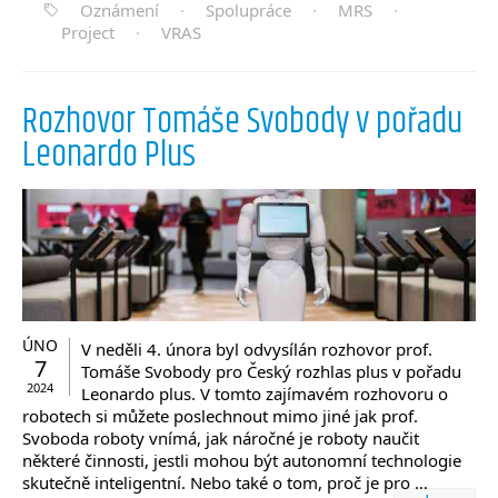
Oznámení
·
Spolupráce
·
MRS
·
Project
·
VRAS
Rozhovor Tomáše Svobody v pořadu
Leonardo Plus
ÚNO
V neděli 4. února byl odvysílán rozhovor prof.
7
Tomáše Svobody pro Český rozhlas plus v pořadu
2024
Leonardo plus. V tomto zajímavém rozhovoru o
robotech si můžete poslechnout mimo jiné jak prof.
Svoboda roboty vnímá, jak náročné je roboty naučit
některé činnosti, jestli mohou být autonomní technologie
skutečně inteligentní. Nebo také o tom, proč je pro …