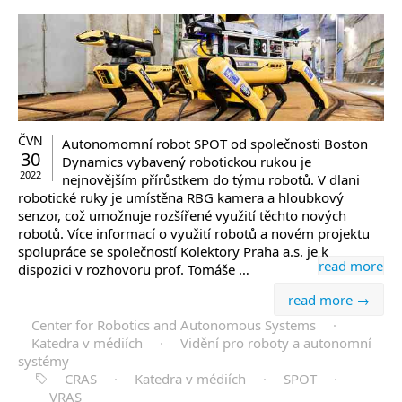
ČVN
Autonomomní robot SPOT od společnosti Boston
30
Dynamics vybavený robotickou rukou je
2022
nejnovějším přírůstkem do týmu robotů. V dlani
robotické ruky je umístěna RBG kamera a hloubkový
senzor, což umožnuje rozšířené využití těchto nových
robotů. Více informací o využití robotů a novém projektu
spolupráce se společností Kolektory Praha a.s. je k
read more
dispozici v rozhovoru prof. Tomáše …
read more →
Center for Robotics and Autonomous Systems
·
Katedra v médiích
·
Vidění pro roboty a autonomní
systémy
CRAS
·
Katedra v médiích
·
SPOT
·
VRAS