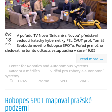
ČVC
V pořadu TV Nova “Snídaně s Novou” představil
18
vedoucí katedry kybernetiky FEL ČVUT prof. Tomáš
2022
Svoboda nového Robopsa SPOTa. Pořad je možno
sledovat na tomto odkazu, vstup začíná v čase 49:05.
read more →
Center for Robotics and Autonomous Systems
·
Katedra v médiích
·
Vidění pro roboty a autonomní
systémy
CRAS
·
Promo
·
SPOT
·
VRAS
Robopes SPOT mapoval pražské
podzemí