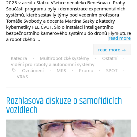
2023 v areálu Statku Všetice nedaleko Benešova u Prahy.
Součástí programu byly i demonstrace experimentálních
systémů, které sestavily týmy pod vedením profesora
Tomáše Svobody a docenta Martina Sasky z katedry
kybernetiky FEL ČVUT. Šlo o instalaci inteligentního
bezpečnostního kamerového systému do dronů Fly4Future
read more
a robotického …
read more →
Katedra
·
Multirobotické systémy
·
Ostatní
·
Vidění pro roboty a autonomní systémy
Oznámení
·
MRS
·
Promo
·
SPOT
·
VRAS
Rozhlasová diskuze o samořídících
vozidlech