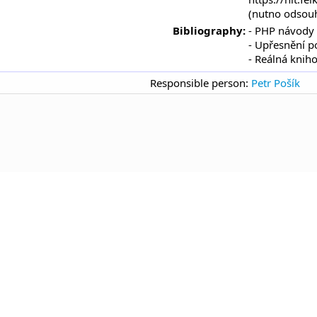
(nutno odsouhl
Bibliography:
- PHP návody
- Upřesnění p
- Reálná knih
Responsible person:
Petr Pošík