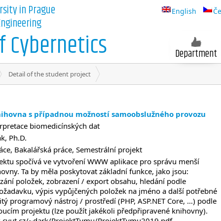
rsity in Prague
English
Če
 Engineering
 Cybernetics
Department
Detail of the student project
nihovna s případnou možností samoobslužného provozu
erpretace biomedicínských dat
k, Ph.D.
ce, Bakalářská práce, Semestrální projekt
ojektu spočívá ve vytvoření WWW aplikace pro správu menší
hovny. Ta by měla poskytovat základní funkce, jako jsou:
zání položek, zobrazení / export obsahu, hledání podle
ožadavku, výpis vypůjčených položek na jméno a další potřebné
žitý programový nástroj / prostředí (PHP, ASP.NET Core, …) podle
ucím projektu (lze použít jakékoli předpřipravené knihovny).
elk.cvut.cz/~dark/ProjektTymu/ProjektTymu2019.pdf