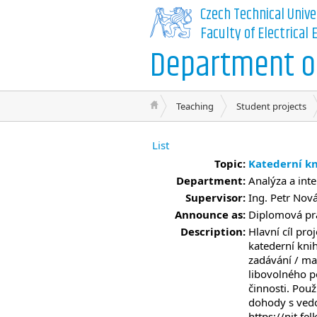
Czech Technical Unive
Faculty of Electrical
Department of
Teaching
Student projects
List
Topic:
Katederní k
Department:
Analýza a int
Supervisor:
Ing. Petr Nová
Announce as:
Diplomová prá
Description:
Hlavní cíl pr
katederní kni
zadávání / ma
libovolného p
činnosti. Pou
dohody s vedo
https://nit.f