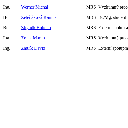
Ing.
Werner Michal
MRS
Výzkumný praco
Bc.
Zeleňáková Kamila
MRS
Bc/Mg. student
Bc.
Zhytnik Bohdan
MRS
Externí spolupr
Ing.
Zoula Martin
MRS
Výzkumný praco
Ing.
Žaitlík David
MRS
Externí spolupr