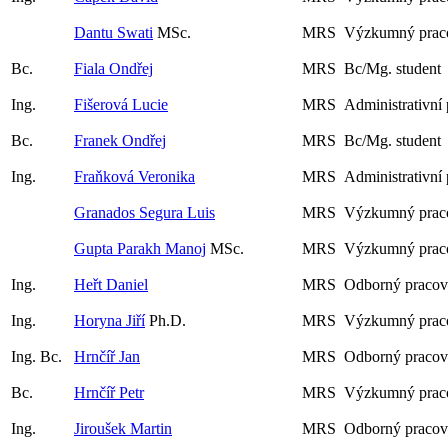
Dantu Swati
MSc.
MRS
Výzkumný praco
Bc.
Fiala Ondřej
MRS
Bc/Mg. student
Ing.
Fišerová Lucie
MRS
Administrativní
Bc.
Franek Ondřej
MRS
Bc/Mg. student
Ing.
Fraňková Veronika
MRS
Administrativní
Granados Segura Luis
MRS
Výzkumný praco
Gupta Parakh Manoj
MSc.
MRS
Výzkumný praco
Ing.
Heřt Daniel
MRS
Odborný pracov
Ing.
Horyna Jiří
Ph.D.
MRS
Výzkumný prac
Ing. Bc.
Hrnčíř Jan
MRS
Odborný pracov
Bc.
Hrnčíř Petr
MRS
Výzkumný praco
Ing.
Jiroušek Martin
MRS
Odborný pracov