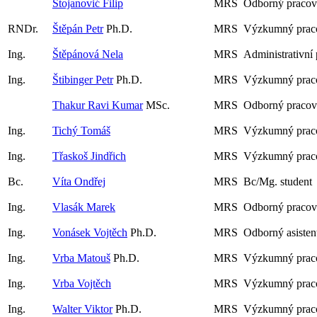
Stojanović Filip
MRS
Odborný pracov
RNDr.
Štěpán Petr
Ph.D.
MRS
Výzkumný prac
Ing.
Štěpánová Nela
MRS
Administrativní
Ing.
Štibinger Petr
Ph.D.
MRS
Výzkumný praco
Thakur Ravi Kumar
MSc.
MRS
Odborný pracov
Ing.
Tichý Tomáš
MRS
Výzkumný prac
Ing.
Třaskoš Jindřich
MRS
Výzkumný praco
Bc.
Víta Ondřej
MRS
Bc/Mg. student
Ing.
Vlasák Marek
MRS
Odborný pracov
Ing.
Vonásek Vojtěch
Ph.D.
MRS
Odborný asisten
Ing.
Vrba Matouš
Ph.D.
MRS
Výzkumný prac
Ing.
Vrba Vojtěch
MRS
Výzkumný praco
Ing.
Walter Viktor
Ph.D.
MRS
Výzkumný prac