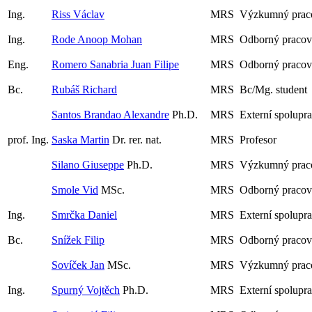
Ing.
Riss Václav
MRS
Výzkumný praco
Ing.
Rode Anoop Mohan
MRS
Odborný pracov
Eng.
Romero Sanabria Juan Filipe
MRS
Odborný pracov
Bc.
Rubáš Richard
MRS
Bc/Mg. student
Santos Brandao Alexandre
Ph.D.
MRS
Externí spolupr
prof. Ing.
Saska Martin
Dr. rer. nat.
MRS
Profesor
Silano Giuseppe
Ph.D.
MRS
Výzkumný prac
Smole Vid
MSc.
MRS
Odborný pracov
Ing.
Smrčka Daniel
MRS
Externí spolupr
Bc.
Snížek Filip
MRS
Odborný pracov
Sovíček Jan
MSc.
MRS
Výzkumný prac
Ing.
Spurný Vojtěch
Ph.D.
MRS
Externí spolupr