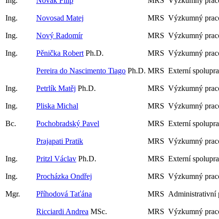
Ing.
Novák Filip
MRS
Výzkumný praco
Ing.
Novosad Matej
MRS
Výzkumný praco
Ing.
Nový Radomír
MRS
Výzkumný praco
Ing.
Pěnička Robert
Ph.D.
MRS
Výzkumný prac
Pereira do Nascimento Tiago
Ph.D.
MRS
Externí spolupr
Ing.
Petrlík Matěj
Ph.D.
MRS
Výzkumný prac
Ing.
Pliska Michal
MRS
Výzkumný praco
Bc.
Pochobradský Pavel
MRS
Externí spolupr
Prajapati Pratik
MRS
Výzkumný prac
Ing.
Pritzl Václav
Ph.D.
MRS
Externí spolupr
Ing.
Procházka Ondřej
MRS
Výzkumný praco
Mgr.
Příhodová Taťána
MRS
Administrativní
Ricciardi Andrea
MSc.
MRS
Výzkumný prac