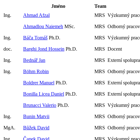
Jméno
Team
Ing.
Ahmad Afzal
MRS
Výzkumný praco
Ahmadlou Naiemeh
MSc.
MRS
Odborný pracov
Ing.
Báča Tomáš
Ph.D.
MRS
Výzkumný prac
doc.
Barghi Jond Hossein
Ph.D.
MRS
Docent
Ing.
Bednář Jan
MRS
Externí spolupr
Ing.
Böhm Robin
MRS
Odborný pracov
Boldrer Manuel
Ph.D.
MRS
Externí spolupr
Bonilla Licea Daniel
Ph.D.
MRS
Externí spolupr
Brunacci Valerio
Ph.D.
MRS
Výzkumný prac
Ing.
Bunin Matvii
MRS
Odborný pracov
MgA.
Bůžek David
MRS
Odborný pracov
Ing.
Čapek David
MRS
Výzkumný praco