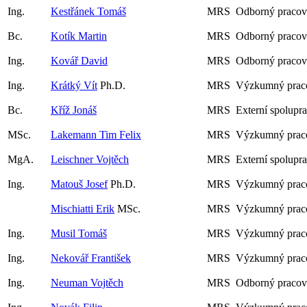
Ing.
Kestřánek Tomáš
MRS
Odborný pracov
Bc.
Kotík Martin
MRS
Odborný pracov
Ing.
Kovář David
MRS
Odborný pracov
Ing.
Krátký Vít
Ph.D.
MRS
Výzkumný prac
Bc.
Kříž Jonáš
MRS
Externí spolupr
MSc.
Lakemann Tim Felix
MRS
Výzkumný praco
MgA.
Leischner Vojtěch
MRS
Externí spolupr
Ing.
Matouš Josef
Ph.D.
MRS
Výzkumný prac
Mischiatti Erik
MSc.
MRS
Výzkumný prac
Ing.
Musil Tomáš
MRS
Výzkumný praco
Ing.
Nekovář František
MRS
Výzkumný praco
Ing.
Neuman Vojtěch
MRS
Odborný pracov