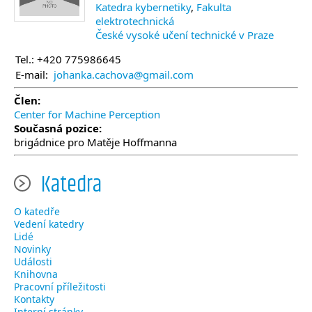
Katedra kybernetiky
,
Fakulta
elektrotechnická
České vysoké učení technické v Praze
Tel.: +420 775986645
E-mail:
johanka.cachova@gmail.com
Člen:
Center for Machine Perception
Současná pozice:
brigádnice pro Matěje Hoffmanna
Katedra
O katedře
Vedení katedry
Lidé
Novinky
Události
Knihovna
Pracovní příležitosti
Kontakty
Interní stránky