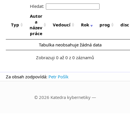
Hledat:
Autor
a
Typ
Vedoucí
Rok
prog
disc
název
práce
Tabulka neobsahuje žádná data
Zobrazuji 0 až 0 z 0 záznamů
Za obsah zodpovídá:
Petr Pošík
© 2026 Katedra kybernetiky —