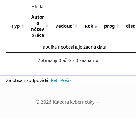
Hledat:
Autor
a
Typ
Vedoucí
Rok
prog
disc
název
práce
Tabulka neobsahuje žádná data
Zobrazuji 0 až 0 z 0 záznamů
Za obsah zodpovídá:
Petr Pošík
© 2026 Katedra kybernetiky —