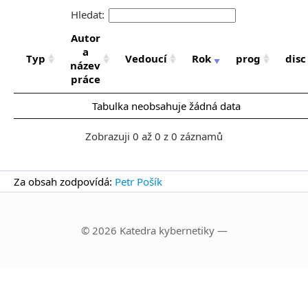
Hledat:
Autor
a
Typ
Vedoucí
Rok
prog
disc
název
práce
Tabulka neobsahuje žádná data
Zobrazuji 0 až 0 z 0 záznamů
Za obsah zodpovídá:
Petr Pošík
© 2026 Katedra kybernetiky —