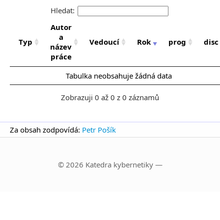
Hledat:
Autor
a
Typ
Vedoucí
Rok
prog
disc
název
práce
Tabulka neobsahuje žádná data
Zobrazuji 0 až 0 z 0 záznamů
Za obsah zodpovídá:
Petr Pošík
© 2026 Katedra kybernetiky —