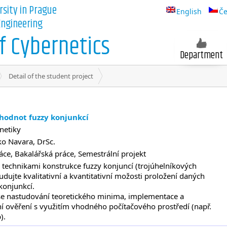
rsity in Prague
English
Če
 Engineering
 Cybernetics
Department
Detail of the student project
hodnot fuzzy konjunkcí
netiky
ko Navara, DrSc.
ce, Bakalářská práce, Semestrální projekt
 technikami konstrukce fuzzy konjuncí (trojúhelníkových
dujte kvalitativní a kvantitativní možosti proložení daných
konjunkcí.
e nastudování teoretického minima, implementace a
í ověření s využitím vhodného počítačového prostředí (např.
).