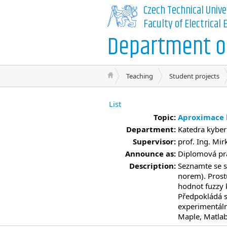
Czech Technical Unive
Faculty of Electrical
Department of
Teaching
Student projects
List
Topic:
Aproximace 
Department:
Katedra kyber
Supervisor:
prof. Ing. Mir
Announce as:
Diplomová prá
Description:
Seznamte se s
norem). Prostu
hodnot fuzzy 
Předpokládá s
experimentáln
Maple, Matlab