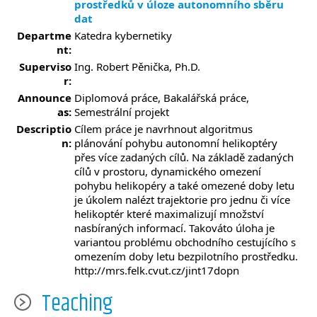
prostředků v úloze autonomního sběru
dat
Departme
Katedra kybernetiky
nt:
Superviso
Ing. Robert Pěnička, Ph.D.
r:
Announce
Diplomová práce, Bakalářská práce,
as:
Semestrální projekt
Descriptio
Cílem práce je navrhnout algoritmus
n:
plánování pohybu autonomní helikoptéry
přes více zadaných cílů. Na základě zadaných
cílů v prostoru, dynamického omezení
pohybu helikopéry a také omezené doby letu
je úkolem nalézt trajektorie pro jednu či více
helikoptér které maximalizují množství
nasbíraných informací. Takováto úloha je
variantou problému obchodního cestujícího s
omezením doby letu bezpilotního prostředku.
http://mrs.felk.cvut.cz/jint17dopn
Teaching