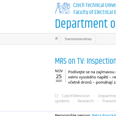
Czech Technical Unive
Faculty of Electrical
Department of
Transmissionlines
MRS on TV: Inspection
NOV
Podívejte se na zajímavou 
25
velmi vysokého napětí – re
2025
včetně dronů – pomáhají zaj
CzechTelevision
·
Departme
systems
·
Research
·
Transmi
Responsible person:
Petra Rosická