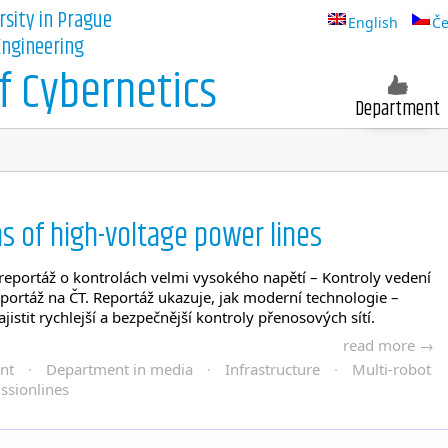
rsity in Prague
English
Če
 Engineering
 Cybernetics
Department
s of high-voltage power lines
reportáž o kontrolách velmi vysokého napětí – Kontroly vedení
portáž na ČT. Reportáž ukazuje, jak moderní technologie –
istit rychlejší a bezpečnější kontroly přenosových sítí.
read more →
nt
·
Department in media
·
Infrastructure
·
Multi-robot
ssionlines