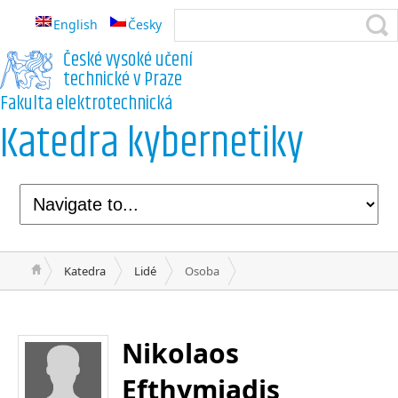
English
Česky
České vysoké učení
technické v Praze
Fakulta elektrotechnická
Katedra kybernetiky
Katedra
Lidé
Osoba
Nikolaos
Efthymiadis