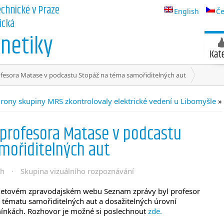
echnické v Praze
English
Če
ická
netiky
Kat
fesora Matase v podcastu Stopáž na téma samořiditelných aut
rony skupiny MRS zkontrolovaly elektrické vedení u Libomyšle
»
 profesora Matase v podcastu
mořiditelných aut
ch
·
Skupina vizuálního rozpoznávání
netovém zpravodajském webu Seznam zprávy byl profesor
 tématu samořiditelných aut a dosažitelných úrovní
mínkách. Rozhovor je možné si poslechnout
zde.