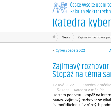
České vysoké učení t
Fakulta elektrotechn
Katedra kyber
News
Zajímavý rozhovor pro
«
CyberSpace 2022
D
Zajímavý rozhovor
Stopáž na téma sa
12 Kvě 2022 |
Katedra v médií
Tags:
Katedra v médiích
Hostem podcastu Stopáž na inter
Matas. Zajímavý rozhovor se týkal
“samořiditelnosti” v různých pod