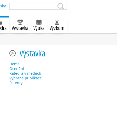
sky
edra
Výstavka
Výuka
Výzkum
Výstavka
Dema
Ocenění
Katedra v médiích
Vybrané publikace
Patenty