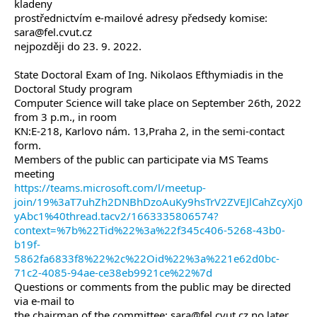
kladeny
prostřednictvím e-mailové adresy předsedy komise:
sara@fel.cvut.cz
nejpozději do 23. 9. 2022.
State Doctoral Exam of Ing. Nikolaos Efthymiadis in the
Doctoral Study program
Computer Science will take place on September 26th, 2022
from 3 p.m., in room
KN:E-218, Karlovo nám. 13,Praha 2, in the semi-contact
form.
Members of the public can participate via MS Teams
meeting
https://teams.microsoft.com/l/meetup-
join/19%3aT7uhZh2DNBhDzoAuKy9hsTrV2ZVEJlCahZcyXj0
yAbc1%40thread.tacv2/1663335806574?
context=%7b%22Tid%22%3a%22f345c406-5268-43b0-
b19f-
5862fa6833f8%22%2c%22Oid%22%3a%221e62d0bc-
71c2-4085-94ae-ce38eb9921ce%22%7d
Questions or comments from the public may be directed
via e-mail to
the chairman of the committee: sara@fel.cvut.cz no later