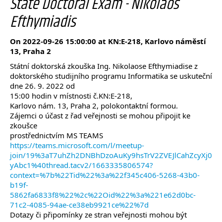
State Doctoral Exam - Nikolaos
Efthymiadis
On 2022-09-26 15:00:00 at KN:E-218, Karlovo náměstí
13, Praha 2
Státní doktorská zkouška Ing. Nikolaose Efthymiadise z
doktorského studijního programu Informatika se uskuteční
dne 26. 9. 2022 od
15:00 hodin v místnosti č.KN:E-218,
Karlovo nám. 13, Praha 2, polokontaktní formou.
Zájemci o účast z řad veřejnosti se mohou připojit ke
zkoušce
prostřednictvím MS TEAMS
https://teams.microsoft.com/l/meetup-
join/19%3aT7uhZh2DNBhDzoAuKy9hsTrV2ZVEJlCahZcyXj0
yAbc1%40thread.tacv2/1663335806574?
context=%7b%22Tid%22%3a%22f345c406-5268-43b0-
b19f-
5862fa6833f8%22%2c%22Oid%22%3a%221e62d0bc-
71c2-4085-94ae-ce38eb9921ce%22%7d
Dotazy či připomínky ze stran veřejnosti mohou být