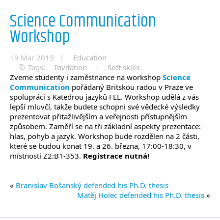
Science Communication
Workshop
19 Mar 2015 |
Education
Tags:
Invitation
·
Soft skills
Zveme studenty i zaměstnance na workshop
Science
Communication
pořádaný Britskou radou v Praze ve
spolupráci s Katedrou jazyků FEL. Workshop udělá z vás
lepší mluvčí, takže budete schopni své vědecké výsledky
prezentovat přitažlivějším a veřejnosti přístupnějším
způsobem. Zaměří se na tři základní aspekty prezentace:
hlas, pohyb a jazyk. Workshop bude rozdělen na 2 části,
které se budou konat 19. a 26. března, 17:00-18:30, v
místnosti Z2:B1-353.
Registrace nutná!
«
Branislav Bošanský defended his Ph.D. thesis
Matěj Holec defended his Ph.D. thesis
»