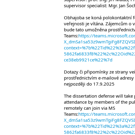
supervisor specialist: Mgr. Jan Šo
Obhajoba se koná polokontaktní f
veřejnosti je vítána. Zájemcům o v
bude tato umožněna prostřednictv
Teams:
https://teams.microsoft.
X_dmSa1sa53z9wmTgiFg8FZQVSI-
context=%7b%22Tid%22%3a%22f3
5862fa6833f8%22%2c%22Oid%22
ce38eb9921ce%22%7d
Dotazy či připomínky ze strany v
prostřednictvím e-mailové adresy 
nejpozději do 17.9.2025
The dissertation defense will take
attendance by members of the pub
remotely can join via MS
Teams:
https://teams.microsoft.
X_dmSa1sa53z9wmTgiFg8FZQVSI-
context=%7b%22Tid%22%3a%22f3
5862fa6833f8%22%2c%22Oid%22