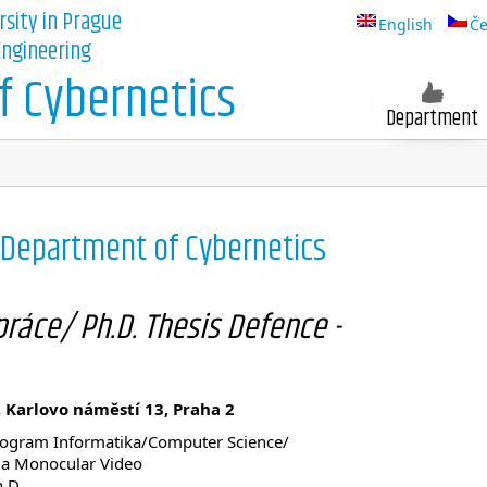
rsity in Prague
English
Če
 Engineering
 Cybernetics
Department
/Department of Cybernetics
ráce/ Ph.D. Thesis Defence -
, Karlovo náměstí 13, Praha 2
Program Informatika/Computer Science/
n a Monocular Video
h.D