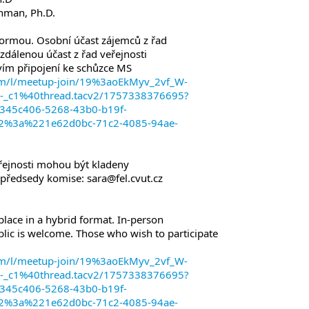
chman, Ph.D.
ormou. Osobní účast zájemců z řad
zdálenou účast z řad veřejnosti
ím připojení ke schůzce MS
com/l/meetup-join/19%3aoEkMyv_2vf_W-
_c1%40thread.tacv2/1757338376695?
45c406-5268-43b0-b19f-
%3a%221e62d0bc-71c2-4085-94ae-
eřejnosti mohou být kladeny
předsedy komise: sara@fel.cvut.cz
 place in a hybrid format. In-person
lic is welcome. Those who wish to participate
com/l/meetup-join/19%3aoEkMyv_2vf_W-
_c1%40thread.tacv2/1757338376695?
45c406-5268-43b0-b19f-
%3a%221e62d0bc-71c2-4085-94ae-