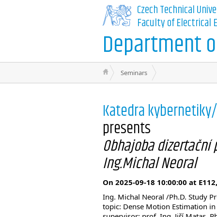
Czech Technical Unive
Faculty of Electrical
Department of
Seminars
Katedra kybernetiky
presents
Obhajoba dizertační p
Ing.Michal Neoral
On 2025-09-18 10:00:00 at E112
Ing. Michal Neoral /Ph.D. Study 
topic: Dense Motion Estimation i
supervisor: prof. Ing. Jiří Matas, P