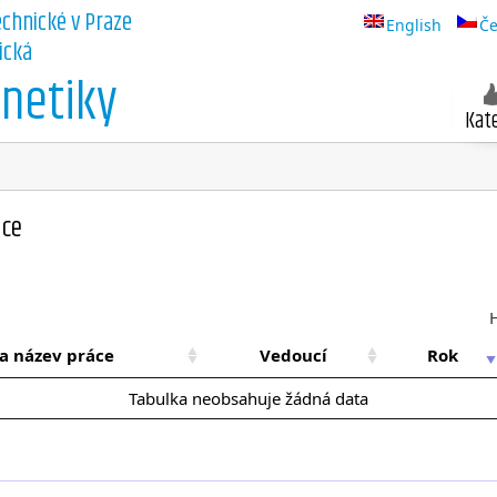
echnické v Praze
English
Če
ická
netiky
Kat
áce
a název práce
Vedoucí
Rok
Tabulka neobsahuje žádná data