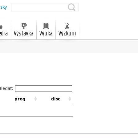
sky
edra
Výstavka
Výuka
Výzkum
Hledat:
prog
disc