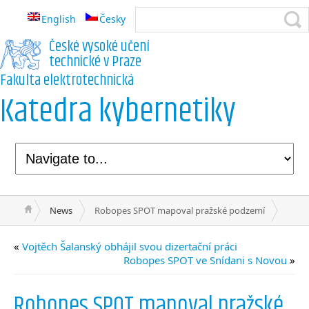
English
Česky
České vysoké učení
technické v Praze
Fakulta elektrotechnická
Katedra kybernetiky
News
Robopes SPOT mapoval pražské podzemí
«
Vojtěch Šalanský obhájil svou dizertační práci
Robopes SPOT ve Snídani s Novou
»
Robopes SPOT mapoval pražské