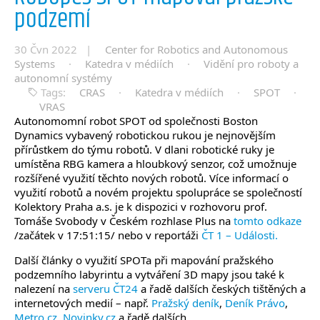
podzemí
30 Čvn 2022 |
Center for Robotics and Autonomous
Systems
·
Katedra v médiích
·
Vidění pro roboty a
autonomní systémy
Tags:
CRAS
·
Katedra v médiích
·
SPOT
·
VRAS
Autonomomní robot SPOT od společnosti Boston
Dynamics vybavený robotickou rukou je nejnovějším
přírůstkem do týmu robotů. V dlani robotické ruky je
umístěna RBG kamera a hloubkový senzor, což umožnuje
rozšířené využití těchto nových robotů. Více informací o
využití robotů a novém projektu spolupráce se společností
Kolektory Praha a.s. je k dispozici v rozhovoru prof.
Tomáše Svobody v Českém rozhlase Plus na
tomto odkaze
/začátek v 17:51:15/ nebo v reportáži
ČT 1 – Události.
Další články o využití SPOTa při mapování pražského
podzemního labyrintu a vytváření 3D mapy jsou také k
nalezení na
serveru ČT24
a řadě dalších českých tištěných a
internetových medií – např.
Pražský deník
,
Deník Právo
,
Metro.cz
,
Novinky.cz
a řadě dalších.