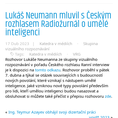
Lukáš Neumann mluvil s Českým
rozhlasem Radiožurnál o umělé
inteligenci
17 Dub 2023 |
Katedra v médiích
·
Skupina
vizuálního rozpoznávání
Tags:
Katedra v médiích
·
VRG
Rozhovor Lukáše Neumanna ze skupiny vizuálního
rozpoznávání v pořadu Českého rozhlasu Ranní interview
je k dispozici na
tomto odkazu
. Rozhovor proběhl v pátek
7. dubna a týkal se otázek souvisejících s budoucností
nových povolání, které vznikají s nástupem umělé
inteligence. Jaké vzniknou nové typy povolání především
pro lidi, kteří umělou inteligenci budou nasazovat a
obsluhovat si můžete také přečíst v přepisu rozhovoru
zde
.
«
Ing. Teymur Azayev obhájil svoji dizertační práci
void* 2023
»