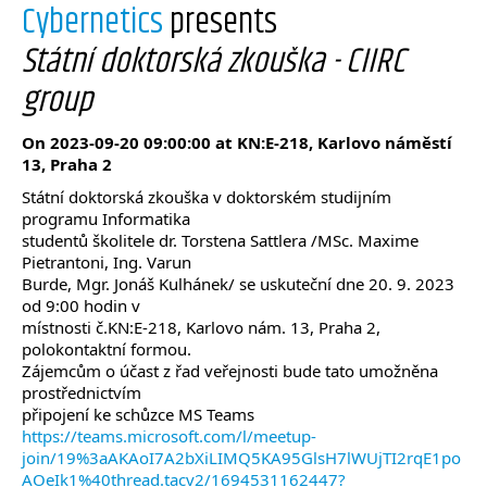
Cybernetics
presents
Státní doktorská zkouška - CIIRC
group
On 2023-09-20 09:00:00 at KN:E-218, Karlovo náměstí
13, Praha 2
Státní doktorská zkouška v doktorském studijním
programu Informatika
studentů školitele dr. Torstena Sattlera /MSc. Maxime
Pietrantoni, Ing. Varun
Burde, Mgr. Jonáš Kulhánek/ se uskuteční dne 20. 9. 2023
od 9:00 hodin v
místnosti č.KN:E-218, Karlovo nám. 13, Praha 2,
polokontaktní formou.
Zájemcům o účast z řad veřejnosti bude tato umožněna
prostřednictvím
připojení ke schůzce MS Teams
https://teams.microsoft.com/l/meetup-
join/19%3aAKAoI7A2bXiLIMQ5KA95GlsH7lWUjTI2rqE1po
AOeIk1%40thread.tacv2/1694531162447?