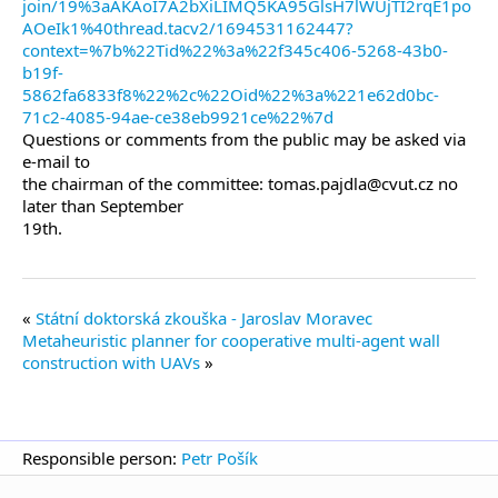
join/19%3aAKAoI7A2bXiLIMQ5KA95GlsH7lWUjTI2rqE1po
AOeIk1%40thread.tacv2/1694531162447?
context=%7b%22Tid%22%3a%22f345c406-5268-43b0-
b19f-
5862fa6833f8%22%2c%22Oid%22%3a%221e62d0bc-
71c2-4085-94ae-ce38eb9921ce%22%7d
Questions or comments from the public may be asked via
e-mail to
the chairman of the committee: tomas.pajdla@cvut.cz no
later than September
19th.
Státní doktorská zkouška - Jaroslav Moravec
Metaheuristic planner for cooperative multi-agent wall
construction with UAVs
Responsible person:
Petr Pošík