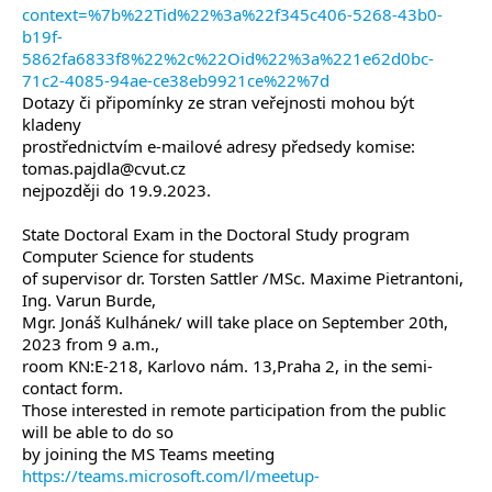
context=%7b%22Tid%22%3a%22f345c406-5268-43b0-
b19f-
5862fa6833f8%22%2c%22Oid%22%3a%221e62d0bc-
71c2-4085-94ae-ce38eb9921ce%22%7d
Dotazy či připomínky ze stran veřejnosti mohou být
kladeny
prostřednictvím e-mailové adresy předsedy komise:
tomas.pajdla@cvut.cz
nejpozději do 19.9.2023.
State Doctoral Exam in the Doctoral Study program
Computer Science for students
of supervisor dr. Torsten Sattler /MSc. Maxime Pietrantoni,
Ing. Varun Burde,
Mgr. Jonáš Kulhánek/ will take place on September 20th,
2023 from 9 a.m.,
room KN:E-218, Karlovo nám. 13,Praha 2, in the semi-
contact form.
Those interested in remote participation from the public
will be able to do so
by joining the MS Teams meeting
https://teams.microsoft.com/l/meetup-