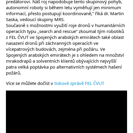
predátorovi. Náš roj napodobuje tento skupinový pohyb,
autonomní roboty si během letu vyměňují jen minimum
informací, přesto postupují koordinovaně,“ říká dr. Martin
Saska, vedoucí skupiny MRS.
Současně s možnostmi využití roje dronů v humanitárních
operacích typu „search and rescue“ zkoumal tým robotiků
z FEL ČVUT ve Spojených arabských emirátech také oblast
nasazení dronů při záchranných operacích ve
vícepatrových budovách, zejména při požáru. Ve
Spojených arabských emirátech je s ohledem na množství
mrakodrapů a solventních klientů obývajících nejvyšší
patra velká poptávka po alternativních systémech hašení
požárů.
Více se můžete dočíst v
tiskové zprávě FEL ČVUT