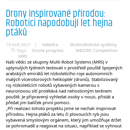
Drony inspirované přírodou:
Robotici napodobují let hejna
ptáků
10 Kvě 2021 |
Katedra
·
Multirobotické systémy
Tags:
Drone progress
·
MBZIRC Competition
·
MRS
Naši vědci ze skupiny Multi-Robot Systems (MRS) v
uplynulých týdnech testovali v prostředí pouště Spojených
arabských emirátů let nízkoletícího roje autonomních
malých vícerotorových helikoptér (dronů). Stabilizovaný
roj nízkoletících robotů vybavených kamerou s
neuronovou sítí prolétává nad nehostinným terénem
pouště. Je připravený vyhledat osoby v nouzi, přistát a
předat jim balíček první pomoci.
„Při realizaci tohoto projektu jsme se nechali inspirovat
přírodou. Hejna ptáků za letu či plovoucích ryb jsou
vybavená smyslovým orgánem, který jim umožňuje držet
se pohromadě a reagovat na situaci, například se vyhnout