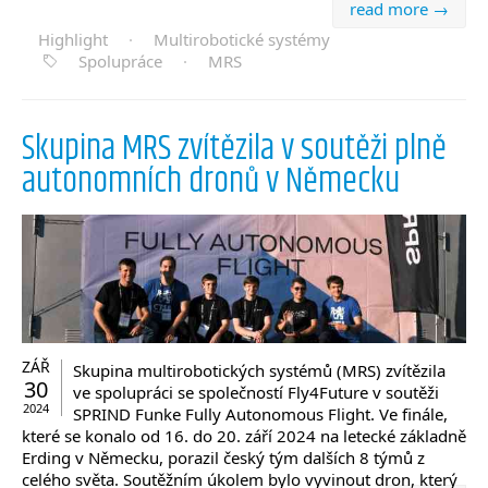
read more →
Highlight
·
Multirobotické systémy
Spolupráce
·
MRS
Skupina MRS zvítězila v soutěži plně
autonomních dronů v Německu
ZÁŘ
Skupina multirobotických systémů (MRS) zvítězila
30
ve spolupráci se společností Fly4Future v soutěži
2024
SPRIND Funke Fully Autonomous Flight. Ve finále,
které se konalo od 16. do 20. září 2024 na letecké základně
Erding v Německu, porazil český tým dalších 8 týmů z
celého světa. Soutěžním úkolem bylo vyvinout dron, který