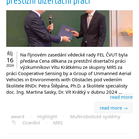
prestižní dizertační práci
ŘÍJ
Na říjnovém zasedání vědecké rady FEL ČVUT byla
16
předána Cena děkana za prestižní disertační práci
2024
výzkumníkovi Vítu Krátkému ze skupiny MRS za
práci Cooperative Sensing by a Group of Unmanned Aerial
Vehicles in Environments with Obstacles pod vedením
školitele RNDr. Petra Štěpána, Ph.D. a školitele specialisty
doc. Ing. Martina Sasky, Dr. Vít Krátký v dubnu 2024 …
read more
read more →
award
·
Highlight
·
Multirobotické systémy
Ocenění
·
MRS