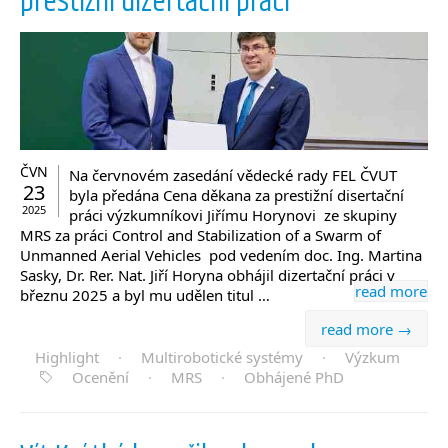
prestižní dizertační práci
ČVN
Na červnovém zasedání vědecké rady FEL ČVUT
23
byla předána Cena děkana za prestižní disertační
2025
práci výzkumníkovi Jiřímu Horynovi ze skupiny
MRS za práci Control and Stabilization of a Swarm of
Unmanned Aerial Vehicles pod vedením doc. Ing. Martina
Sasky, Dr. Rer. Nat. Jiří Horyna obhájil dizertační práci v
read more
březnu 2025 a byl mu udělen titul …
read more →
Highlight
·
Multirobotické systémy
·
Výzkum
Ocenění
·
MRS
·
Obhájené PhD