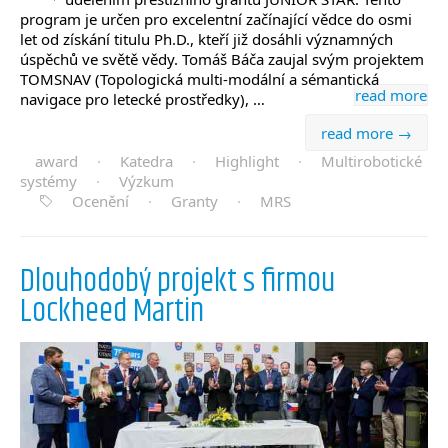
program je určen pro excelentní začínající vědce do osmi
let od získání titulu Ph.D., kteří již dosáhli významných
úspěchů ve světě vědy. Tomáš Báča zaujal svým projektem
TOMSNAV (Topologická multi-modální a sémantická
read more
navigace pro letecké prostředky), …
read more →
award
·
Katedra
·
Highlight
·
Multirobotické
systémy
·
Výzkum
Ocenění
·
Granty
·
MRS
Dlouhodobý projekt s firmou
Lockheed Martin