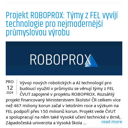
Projekt ROBOPROX: Týmy z FEL vyvíjí
technologie pro nejmodernější
průmyslovou výrobu
PRO
Vývoji nových robotických a AI technologií pro
12
budoucí využití v průmyslu se věnují týmy z FEL
2024
ČVUT zapojené v projektu ROBOPROX. Rozsáhlý
projekt financovaný Ministerstvem školství ČR celkem více
než 467 miliony korun začal v letošním roce a výzkum na
FEL podpoří přes 150 milionů korun. Projekt vede ČVUT
a spolupracují na něm také Vysoké učení technické v Brně,
read more
Západočeská univerzita a Vysoká škola …