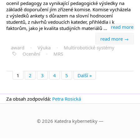
ocenil pedagogy za vynikající pedagogické výsledky na
základě doporučení jím zřízené komise. Komise vycházela
z výsledků ankety s důrazem na slovní hodnocení
studentů, z návrhů vedoucích kateder, přihlédla i k
read more
faktorům, jako je kvalita studijních materiálů …
read more →
award
·
Výuka
·
Multirobotické systémy
Ocenění
·
MRS
1
2
3
4
5
Další »
Za obsah zodpovídá:
Petra Rosická
© 2026 Katedra kybernetiky —