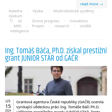
read more →
Katedra
·
Výuka
·
Multirobotické systémy
·
Výzkum
AI
·
Drone progress
·
inovations
·
MRS
·
Project
·
research
·
Umělá
inteligence
Ing. Tomáš Báča, Ph.D. získal prestižní
grant JUNIOR STAR od GAČR
LIS
Grantová agentura České republiky (GAČR) ocenila
15
vynikající vědeckou práci Ing. Tomáše Báči Ph.D.
2024
udělením prestižního grantu JUNIOR STAR. Tento