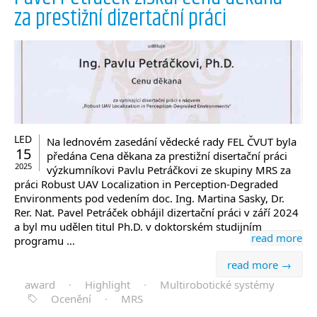
za prestižní dizertační práci
LED
Na lednovém zasedání vědecké rady FEL ČVUT byla
15
předána Cena děkana za prestižní disertační práci
2025
výzkumníkovi Pavlu Petráčkovi ze skupiny MRS za
práci Robust UAV Localization in Perception-Degraded
Environments pod vedením doc. Ing. Martina Sasky, Dr.
Rer. Nat. Pavel Petráček obhájil dizertační práci v září 2024
a byl mu udělen titul Ph.D. v doktorském studijním
read more
programu …
read more →
award
·
Highlight
·
Multirobotické systémy
Ocenění
·
MRS