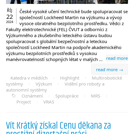
ŘÍJ
České vysoké učení technické bude spolupracovat se
22
společností Lockheed Martin na výzkumu a vývoji
2024
vysoce obratného bezpilotního prostředku. Vědci z
Fakulty elektrotechnické (FEL) ČVUT a odborníci z
Výzkumného a zkušebního leteckého ústavu budou
spolupracovat s globální bezpečnostní a leteckou
společností Lockheed Martin na podpoře akademického
výzkumu bezpilotních prostředků s vysokou
read more
manévrovatelností schopných létat v malých …
read more →
Katedra v médiích
·
Highlight
·
Multirobotické
systémy
·
Výzkum
·
Vidění pro roboty a
autonomní systémy
Oznámení
·
Spolupráce
·
MRS
·
Project
·
VRAS
Vít Krátký získal Cenu děkana za