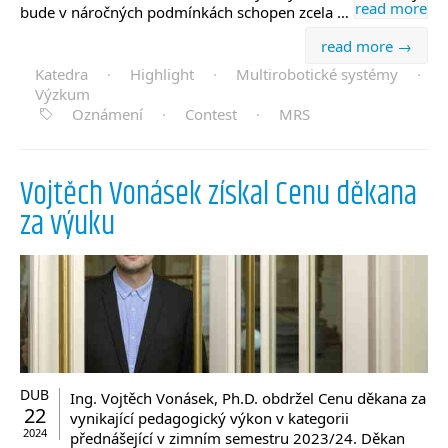
read more
bude v náročných podmínkách schopen zcela …
read more →
Katedra
·
Highlight
·
Multirobotické systémy
·
Výzkum
Oznámení
·
Contest
·
MRS
Vojtěch Vonásek získal Cenu děkana
za výuku
DUB
Ing. Vojtěch Vonásek, Ph.D. obdržel Cenu děkana za
22
vynikající pedagogický výkon v kategorii
2024
přednášející v zimním semestru 2023/24. Děkan