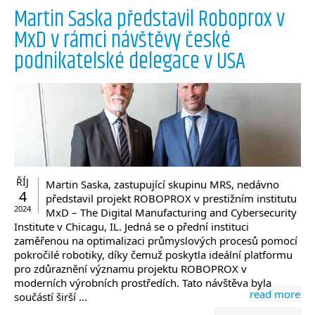
Martin Saska představil Roboprox v
MxD v rámci návštěvy české
podnikatelské delegace v USA
ŘÍJ
Martin Saska, zastupující skupinu MRS, nedávno
4
představil projekt ROBOPROX v prestižním institutu
2024
MxD – The Digital Manufacturing and Cybersecurity
Institute v Chicagu, IL. Jedná se o přední instituci
zaměřenou na optimalizaci průmyslových procesů pomocí
pokročilé robotiky, díky čemuž poskytla ideální platformu
pro zdůraznění významu projektu ROBOPROX v
moderních výrobních prostředích. Tato návštěva byla
read more
součástí širší …