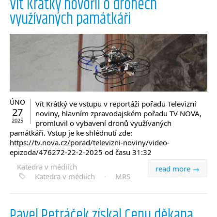
Vít Krátký hovořil o dronech
využívaných památkáři
ÚNO
Vít Krátký ve vstupu v reportáži pořadu Televizní
27
noviny, hlavním zpravodajském pořadu TV NOVA,
2025
promluvil o vybavení dronů využívaných
památkáři. Vstup je ke shlédnutí zde:
https://tv.nova.cz/porad/televizni-noviny/video-
epizoda/476272-22-2-2025 od času 31:32
Katedra v médiích
read more →
Katedra v médiích
·
MRS
Pavel Petráček získal Cenu děkana