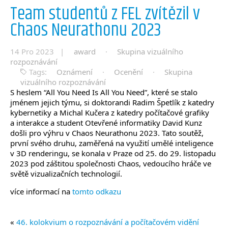
Team studentů z FEL zvítězil v
Chaos Neurathonu 2023
14 Pro 2023 |
award
·
Skupina vizuálního
rozpoznávání
Tags:
Oznámení
·
Ocenění
·
Skupina
vizuálního rozpoznávání
S heslem “All You Need Is All You Need”, které se stalo
jménem jejich týmu, si doktorandi Radim Špetlík z katedry
kybernetiky a Michal Kučera z katedry počítačové grafiky
a interakce a student Otevřené informatiky David Kunz
došli pro výhru v Chaos Neurathonu 2023. Tato soutěž,
první svého druhu, zaměřená na využití umělé inteligence
v 3D renderingu, se konala v Praze od 25. do 29. listopadu
2023 pod záštitou společnosti Chaos, vedoucího hráče ve
světě vizualizačních technologií.
více informací na
tomto odkazu
«
46. kolokvium o rozpoznávání a počítačovém vidění