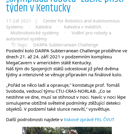
týden v Kentucky
17 Zář 2021 |
Center for Robotics and Autonomous
Systems
·
Katedra
·
Katedra v médiích
·
Multirobotické systémy
·
Vidění pro roboty a
autonomní systémy
Tags:
DARPA Subterranean Challenge
Poslední kolo DARPA Subterranean Challenge proběhne ve
dnech 21. až 24. září 2021 v podzemním komplexu
MegaCavern v americkém státě Kentucky.
Náš tým do Spojených států odcestoval již před dvěma
týdny a intenzivně se věnuje přípravám na finálové kolo.
„Pořád se něco ladí a opravuje,“ konstatuje prof. Tomáš
Svoboda, vedoucí týmu CTU-CRAS-NORLAB. „Co se
nestihne ve dne, musí se stihnout v noci. Navíc v noci lépe
simulujeme obtížné světelné podmínky ztěžující detekci
objektů. V podzemí také slunce nesvítí,“ vysvětluje.
Další podrobnosti najdete v
tiskové zprávě FEL ČVUT