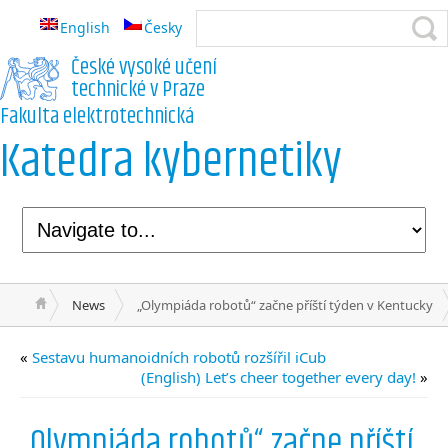
English
Česky
České vysoké učení
technické v Praze
Fakulta elektrotechnická
Katedra kybernetiky
News
„Olympiáda robotů“ začne příští týden v Kentucky
«
Sestavu humanoidních robotů rozšířil iCub
(English) Let’s cheer together every day!
»
„Olympiáda robotů“ začne příští