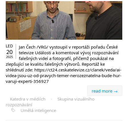
LED
Jan Čech /VRG/ vystoupil v reportáži pořadu České
20
televize Události a komentoval vývoj rozpoznávání
2025
falešných videí a fotografií, přičemž poukázal na
zlepšující se kvalitu falešných výtvorů. Reportáž ke
shlédnutí zde: https://ct24.ceskatelevize.cz/clanek/veda/ai-
videa-jsou-uz-od-pravych-temer-nerozeznatelna-bude-hur-
varuji-experti-356927
read more →
Katedra v médiích
·
Skupina vizuálního
rozpoznávání
Umělá inteligence