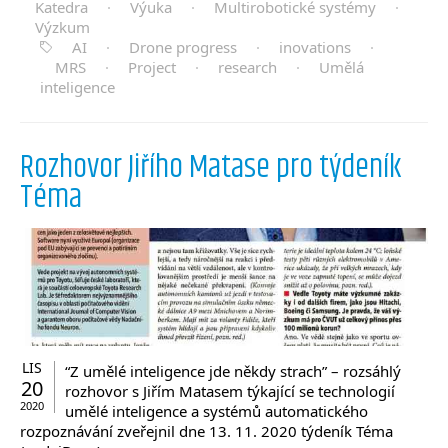
Katedra
·
Výuka
·
Multirobotické systémy
·
Výzkum
AI
·
Drone progress
·
inovations
·
MRS
·
Project
·
research
·
Umělá
inteligence
Rozhovor Jiřího Matase pro týdeník
Téma
LIS
“Z umělé inteligence jde někdy strach” – rozsáhlý
20
rozhovor s Jiřím Matasem týkající se technologií
2020
umělé inteligence a systémů automatického
rozpoznávání zveřejnil dne 13. 11. 2020 týdeník Téma