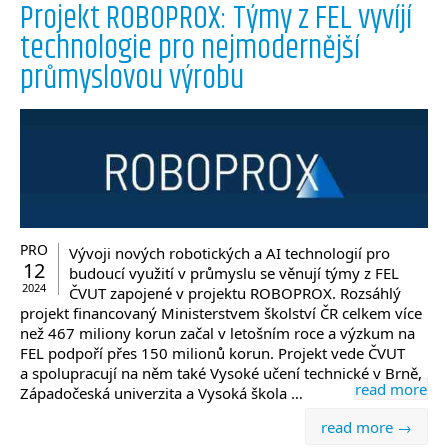
Projekt ROBOPROX: Týmy z FEL vyvíjí
technologie pro nejmodernější
průmyslovou výrobu
PRO
Vývoji nových robotických a AI technologií pro
12
budoucí využití v průmyslu se věnují týmy z FEL
2024
ČVUT zapojené v projektu ROBOPROX. Rozsáhlý
projekt financovaný Ministerstvem školství ČR celkem více
než 467 miliony korun začal v letošním roce a výzkum na
FEL podpoří přes 150 milionů korun. Projekt vede ČVUT
a spolupracují na něm také Vysoké učení technické v Brně,
read more
Západočeská univerzita a Vysoká škola …
read more →