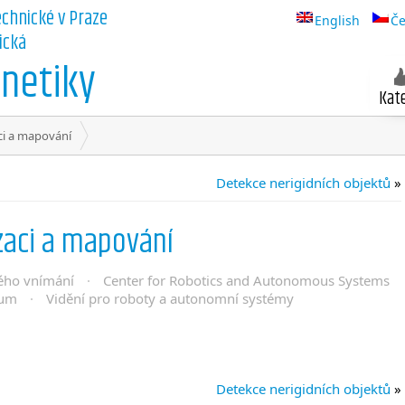
echnické v Praze
English
Če
ická
netiky
Kat
aci a mapování
Detekce nerigidních objektů
»
izaci a mapování
ého vnímání
·
Center for Robotics and Autonomous Systems
kum
·
Vidění pro roboty a autonomní systémy
Detekce nerigidních objektů
»