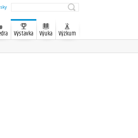
sky
edra
Výstavka
Výuka
Výzkum