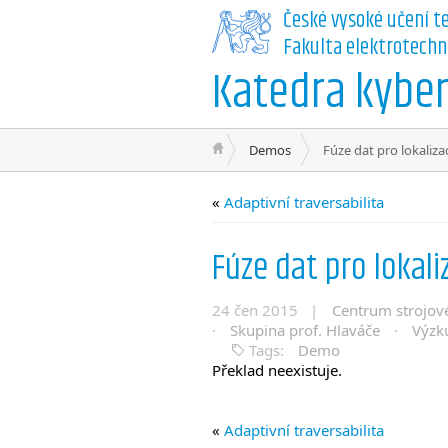
České vysoké učení t
Fakulta elektrotechn
Katedra kyber
Demos
Fúze dat pro lokaliz
«
Adaptivní traversabilita
Fúze dat pro lokal
24 čen 2015 |
Centrum strojov
·
Skupina prof. Hlaváče
·
Výz
Tags:
Demo
Překlad neexistuje.
«
Adaptivní traversabilita