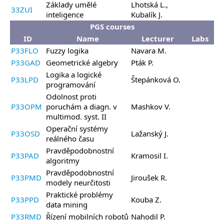
Základy umělé
Lhotská L.,
33ZUI
inteligence
Kubalík J.
PGS courses
ID
Name
Lecturer
Labs
P33FLO
Fuzzy logika
Navara M.
P33GAD
Geometrické algebry
Pták P.
Logika a logické
P33LPD
Štepánková O.
programování
Odolnost proti
P33OPM
poruchám a diagn. v
Mashkov V.
multimod. syst. II
Operační systémy
P33OSD
Lažanský J.
reálného času
Pravděpodobnostní
P33PAD
Kramosil I.
algoritmy
Pravděpodobnostní
P33PMD
Jiroušek R.
modely neurčitosti
Praktické problémy
P33PPD
Kouba Z.
data mining
P33RMD
Řízení mobilních robotů
Nahodil P.