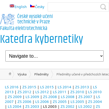
English
Česky
České vysoké učení
technické v Praze
Fakulta elektrotechnická
Katedra kybernetiky
Výuka
Předměty
Předměty učené v předchozích lete
LS 2016
|
ZS 2015
|
LS 2015
|
LS 2014
|
ZS 2013
|
LS
2013
|
ZS 2012
|
LS 2012
|
LS 2011
|
ZS 2010
|
LS 2010
|
ZS 2009
|
LS 2009
|
ZS 2008
|
LS 2008
|
ZS 2007
|
LS
2007
|
ZS 2006
|
LS 2006
|
ZS 2005
|
LS 2005
|
ZS 2004
|
LS 2004
|
ZS 2003
| LS 2003 |
ZS 2002
|
LS 2002
|
ZS