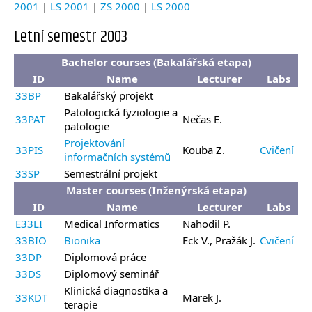
2001
|
LS 2001
|
ZS 2000
|
LS 2000
Letní semestr 2003
Bachelor courses (Bakalářská etapa)
ID
Name
Lecturer
Labs
33BP
Bakalářský projekt
Patologická fyziologie a
33PAT
Nečas E.
patologie
Projektování
33PIS
Kouba Z.
Cvičení
informačních systémů
33SP
Semestrální projekt
Master courses (Inženýrská etapa)
ID
Name
Lecturer
Labs
E33LI
Medical Informatics
Nahodil P.
33BIO
Bionika
Eck V., Pražák J.
Cvičení
33DP
Diplomová práce
33DS
Diplomový seminář
Klinická diagnostika a
33KDT
Marek J.
terapie