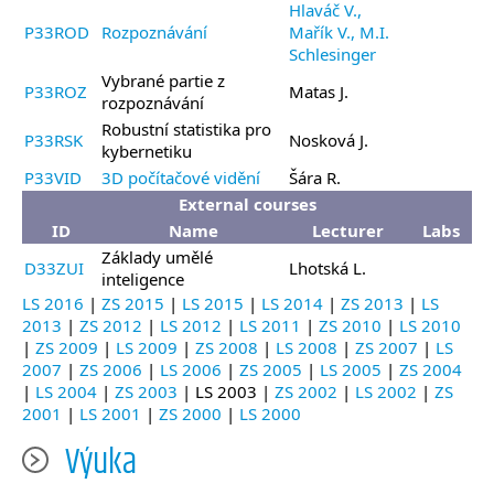
Hlaváč V.,
P33ROD
Rozpoznávání
Mařík V., M.I.
Schlesinger
Vybrané partie z
P33ROZ
Matas J.
rozpoznávání
Robustní statistika pro
P33RSK
Nosková J.
kybernetiku
P33VID
3D počítačové vidění
Šára R.
External courses
ID
Name
Lecturer
Labs
Základy umělé
D33ZUI
Lhotská L.
inteligence
LS 2016
|
ZS 2015
|
LS 2015
|
LS 2014
|
ZS 2013
|
LS
2013
|
ZS 2012
|
LS 2012
|
LS 2011
|
ZS 2010
|
LS 2010
|
ZS 2009
|
LS 2009
|
ZS 2008
|
LS 2008
|
ZS 2007
|
LS
2007
|
ZS 2006
|
LS 2006
|
ZS 2005
|
LS 2005
|
ZS 2004
|
LS 2004
|
ZS 2003
| LS 2003 |
ZS 2002
|
LS 2002
|
ZS
2001
|
LS 2001
|
ZS 2000
|
LS 2000
Výuka