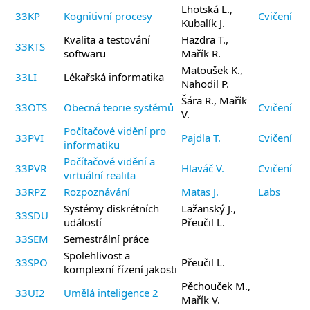
Lhotská L.,
33KP
Kognitivní procesy
Cvičení
Kubalík J.
Kvalita a testování
Hazdra T.,
33KTS
softwaru
Mařík R.
Matoušek K.,
33LI
Lékařská informatika
Nahodil P.
Šára R., Mařík
33OTS
Obecná teorie systémů
Cvičení
V.
Počítačové vidění pro
33PVI
Pajdla T.
Cvičení
informatiku
Počítačové vidění a
33PVR
Hlaváč V.
Cvičení
virtuální realita
33RPZ
Rozpoznávání
Matas J.
Labs
Systémy diskrétních
Lažanský J.,
33SDU
událostí
Přeučil L.
33SEM
Semestrální práce
Spolehlivost a
33SPO
Přeučil L.
komplexní řízení jakosti
Pěchouček M.,
33UI2
Umělá inteligence 2
Mařík V.