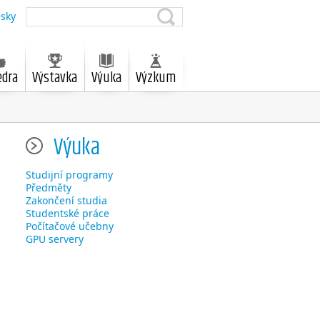
sky
edra
Výstavka
Výuka
Výzkum
Výuka
Studijní programy
Předměty
Zakončení studia
Studentské práce
Počítačové učebny
GPU servery