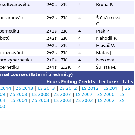
e softwarového
2+0s
ZK
4
Kroha P.
rogramování
2+2s
ZK
4
Štěpánková
O.
bernetiku
2+2s
ZK
4
Pták P.
obotů
2+2s
ZK
4
Nahodil P.
2+2s
ZK
4
Hlaváč V.
ozpoznávání
2+2s
ZK
4
Matas J.
 pro kybernetiku
2+0s
ZK
4
Nosková J.
ybernetiku
2+1s
Z,ZK
4
Šulista M.
rnal courses (Externí předměty)
Hours
Ending
Credits
Lecturer
Labs
 2014
|
ZS 2013
|
LS 2013
|
ZS 2012
|
LS 2012
|
LS 2011
|
ZS
009
|
ZS 2008
|
LS 2008
|
ZS 2007
|
LS 2007
|
ZS 2006
|
LS
004
|
LS 2004
|
ZS 2003
|
LS 2003
|
ZS 2002
|
LS 2002
|
ZS
000