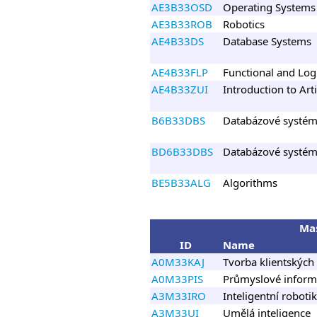
AE3B33OSD
Operating Systems
AE3B33ROB
Robotics
AE4B33DS
Database Systems
AE4B33FLP
Functional and Lo
AE4B33ZUI
Introduction to Arti
B6B33DBS
Databázové systé
BD6B33DBS
Databázové systé
BE5B33ALG
Algorithms
Mas
ID
Name
A0M33KAJ
Tvorba klientských 
A0M33PIS
Průmyslové inform
A3M33IRO
Inteligentní roboti
A3M33UI
Umělá inteligence