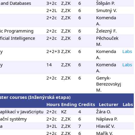
 and Databases
3+2c
Z,ZK
6
Štěpán P.
2+2L
Z,ZK
6
Smutný V.
2+2c
Z,ZK
6
Komenda
A.
gic Programming
2+2c
Z,ZK
6
Železný F.
ficial Intelligence
2+2c
Z,ZK
6
Pěchouček
M.
my
2+2+3
Z,ZK
6
Komenda
Labs
A.
my
14
Z,ZK
6
Komenda
Labs
A.
2+2c
Z,ZK
6
Genyk-
Berezovskyj
M.
ter courses (Inženýrská etapa)
Hours
Ending
Credits
Lecturer
Labs
aplikací v JavaScriptu
2+2c
KZ
4
Žára O.
ační systémy
2+2c
Z,ZK
6
Náplava P.
ka
3+2L
Z,ZK
7
Hlaváč V.
2+2c
Z,ZK
6
Mařík V.