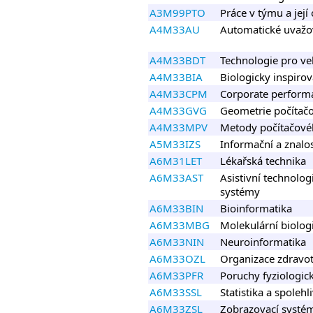
A3M99PTO
Práce v týmu a její
A4M33AU
Automatické uvažo
A4M33BDT
Technologie pro ve
A4M33BIA
Biologicky inspiro
A4M33CPM
Corporate perfor
A4M33GVG
Geometrie počítačo
A4M33MPV
Metody počítačové
A5M33IZS
Informační a znalo
A6M31LET
Lékařská technika
A6M33AST
Asistivní technolo
systémy
A6M33BIN
Bioinformatika
A6M33MBG
Molekulární biolog
A6M33NIN
Neuroinformatika
A6M33OZL
Organizace zdravotn
A6M33PFR
Poruchy fyziologic
A6M33SSL
Statistika a spolehl
A6M33ZSL
Zobrazovací systém