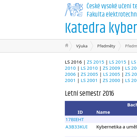
České vysoké učení t
Fakulta elektrotechn
Katedra kyber
Výuka
Předměty
Předmě
LS 2016 |
ZS 2015
|
LS 2015
|
LS
2010
|
LS 2010
|
ZS 2009
|
LS 2
2006
|
ZS 2005
|
LS 2005
|
ZS 2
2001
|
LS 2001
|
ZS 2000
|
LS 2
Letní semestr 2016
Bach
ID
Name
17BIEHT
A3B33KUI
Kybernetika a uměl