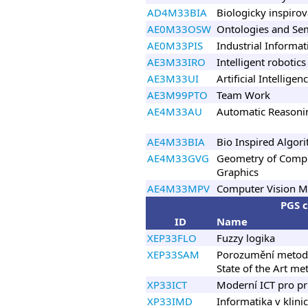
AD4M33BIA
Biologicky inspiro
AE0M33OSW
Ontologies and Se
AE0M33PIS
Industrial Informa
AE3M33IRO
Intelligent robotics
AE3M33UI
Artificial Intelligen
AE3M99PTO
Team Work
AE4M33AU
Automatic Reasoni
AE4M33BIA
Bio Inspired Algor
AE4M33GVG
Geometry of Compu
Graphics
AE4M33MPV
Computer Vision 
PGS 
ID
Name
XEP33FLO
Fuzzy logika
XEP33SAM
Porozumění metod
State of the Art me
XP33ICT
Moderní ICT pro pr
XP33IMD
Informatika v klini