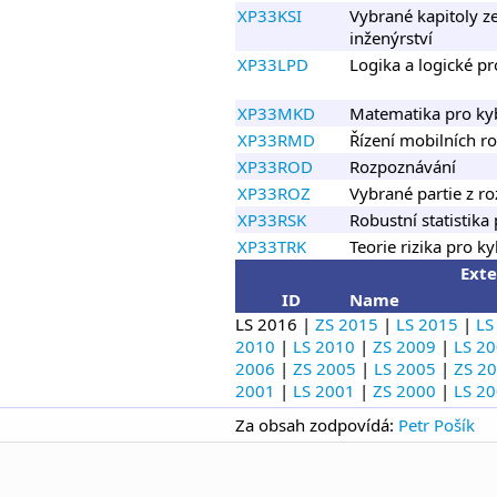
XP33KSI
Vybrané kapitoly z
inženýrství
XP33LPD
Logika a logické p
XP33MKD
Matematika pro ky
XP33RMD
Řízení mobilních r
XP33ROD
Rozpoznávání
XP33ROZ
Vybrané partie z r
XP33RSK
Robustní statistika
XP33TRK
Teorie rizika pro k
Exte
ID
Name
LS 2016 |
ZS 2015
|
LS 2015
|
LS
2010
|
LS 2010
|
ZS 2009
|
LS 2
2006
|
ZS 2005
|
LS 2005
|
ZS 2
2001
|
LS 2001
|
ZS 2000
|
LS 2
Za obsah zodpovídá:
Petr Pošík