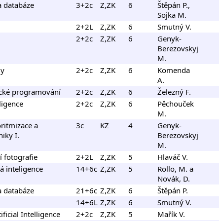
a databáze
3+2c
Z,ZK
6
Štěpán P.,
Sojka M.
2+2L
Z,ZK
6
Smutný V.
2+2c
Z,ZK
6
Genyk-
Berezovskyj
M.
my
2+2c
Z,ZK
6
Komenda
A.
ické programování
2+2c
Z,ZK
6
Železný F.
ligence
2+2c
Z,ZK
6
Pěchouček
M.
ritmizace a
3c
KZ
4
Genyk-
iky I.
Berezovskyj
M.
í fotografie
2+2L
Z,ZK
5
Hlaváč V.
á inteligence
14+6c
Z,ZK
5
Rollo, M. a
Novák, D.
a databáze
21+6c
Z,ZK
6
Štěpán P.
14+6L
Z,ZK
6
Smutný V.
ficial Intelligence
2+2c
Z,ZK
5
Mařík V.