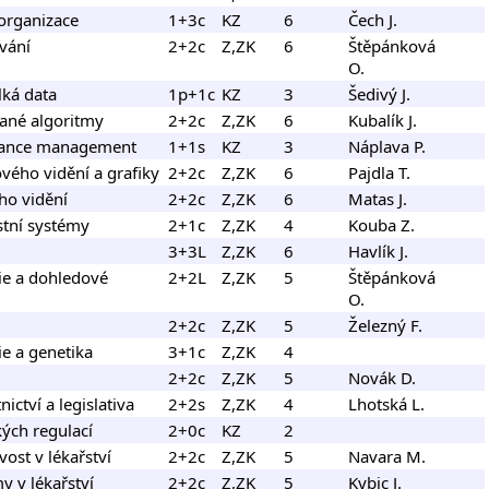
 organizace
1+3c
KZ
6
Čech J.
vání
2+2c
Z,ZK
6
Štěpánková
O.
lká data
1p+1c
KZ
3
Šedivý J.
vané algoritmy
2+2c
Z,ZK
6
Kubalík J.
mance management
1+1s
KZ
3
Náplava P.
vého vidění a grafiky
2+2c
Z,ZK
6
Pajdla T.
ho vidění
2+2c
Z,ZK
6
Matas J.
stní systémy
2+1c
Z,ZK
4
Kouba Z.
3+3L
Z,ZK
6
Havlík J.
gie a dohledové
2+2L
Z,ZK
5
Štěpánková
O.
2+2c
Z,ZK
5
Železný F.
ie a genetika
3+1c
Z,ZK
4
2+2c
Z,ZK
5
Novák D.
ictví a legislativa
2+2s
Z,ZK
4
Lhotská L.
kých regulací
2+0c
KZ
2
ivost v lékařství
2+2c
Z,ZK
5
Navara M.
y v lékařství
2+2c
Z,ZK
5
Kybic J.