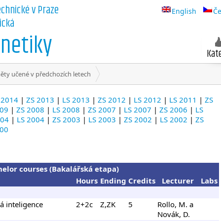
echnické v Praze
English
Če
ická
netiky
Kat
ty učené v předchozích letech
 2014
|
ZS 2013
|
LS 2013
|
ZS 2012
|
LS 2012
|
LS 2011
|
ZS
009
|
ZS 2008
|
LS 2008
|
ZS 2007
|
LS 2007
|
ZS 2006
|
LS
004
|
LS 2004
|
ZS 2003
|
LS 2003
|
ZS 2002
|
LS 2002
|
ZS
000
elor courses (Bakalářská etapa)
Hours
Ending
Credits
Lecturer
Labs
á inteligence
2+2c
Z,ZK
5
Rollo, M. a
Novák, D.