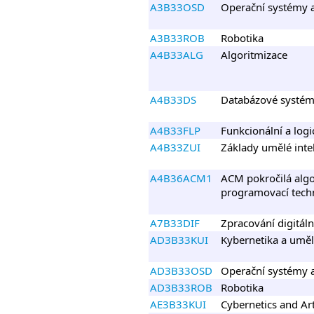
A3B33OSD
Operační systémy 
A3B33ROB
Robotika
A4B33ALG
Algoritmizace
A4B33DS
Databázové systé
A4B33FLP
Funkcionální a log
A4B33ZUI
Základy umělé inte
A4B36ACM1
ACM pokročilá algo
programovací techn
A7B33DIF
Zpracování digitáln
AD3B33KUI
Kybernetika a uměl
AD3B33OSD
Operační systémy 
AD3B33ROB
Robotika
AE3B33KUI
Cybernetics and Arti