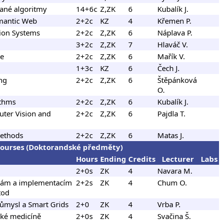
vané algoritmy
14+6c
Z,ZK
6
Kubalík J.
mantic Web
2+2c
KZ
4
Křemen P.
tion Systems
2+2c
Z,ZK
6
Náplava P.
3+2c
Z,ZK
7
Hlaváč V.
ce
2+2c
Z,ZK
6
Mařík V.
1+3c
KZ
6
Čech J.
ng
2+2c
Z,ZK
6
Štěpánková
O.
ithms
2+2c
Z,ZK
6
Kubalík J.
ter Vision and
2+2c
Z,ZK
6
Pajdla T.
Methods
2+2c
Z,ZK
6
Matas J.
courses (Doktorandské předměty)
Hours
Ending
Credits
Lecturer
Labs
2+0s
ZK
4
Navara M.
ám a implementacím
2+2s
ZK
4
Chum O.
tod
ůmysl a Smart Grids
2+0
ZK
4
Vrba P.
cké medicíně
2+0s
ZK
4
Svačina Š.