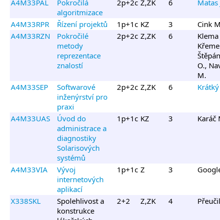
A4M33PAL
Pokročilá
2p+2c
Z,ZK
6
Matas 
algoritmizace
A4M33RPR
Řízení projektů
1p+1c
KZ
3
Cink M
A4M33RZN
Pokročilé
2p+2c
Z,ZK
6
Klema J
metody
Křemen
reprezentace
Štěpá
znalostí
O., Na
M.
A4M33SEP
Softwarové
2p+2c
Z,ZK
6
Krátký 
inženýrství pro
praxi
A4M33UAS
Úvod do
1p+1c
KZ
3
Karáč 
administrace a
diagnostiky
Solarisových
systémů
A4M33VIA
Vývoj
1p+1c
Z
3
Googl
internetových
aplikací
X338SKL
Spolehlivost a
2+2
Z,ZK
4
Přeučil
konstrukce