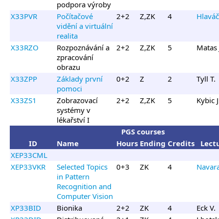
podpora výroby
X33PVR
Počítačové
2+2
Z,ZK
4
Hlaváč
vidění a virtuální
realita
X33RZO
Rozpoznávání a
2+2
Z,ZK
5
Matas 
zpracování
obrazu
X33ZPP
Základy první
0+2
Z
2
Tyll T.
pomoci
X33ZS1
Zobrazovací
2+2
Z,ZK
5
Kybic J
systémy v
lékařství I
PGS courses
ID
Name
Hours
Ending
Credits
Lect
XEP33CML
XEP33VKR
Selected Topics
0+3
ZK
4
Navar
in Pattern
Recognition and
Computer Vision
XP33BID
Bionika
2+2
ZK
4
Eck V.