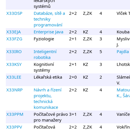
lékařských
systémů
X33DSP
Databáze, sítě a
2+2
Z,ZK
4
Vlček T
techniky
programování
X33EJA
Enterprise Java
2+2
KZ
4
Kouba 
X33FZG
Fyziologie
2+1
Z,ZK
3
Mysliv
J.
X33IRO
Inteligentní
2+2
Z,ZK
5
Pajdla 
robotika
X33KSY
Kognitivní
2+1
KZ
3
Lhotsk
systémy
X33LEE
Lékařská etika
2+0
KZ
2
Sláme
V.
X33NRP
Návrh a řízení
2+2
KZ
4
Matou
projektu,
K., Šár
technická
komunikace
X33PPM
Počítačové právo
3+1
Z,ZK
4
Vaníče
pro manažery
X33PPV
Počítačová
2+2
Z,ZK
4
Vokřín