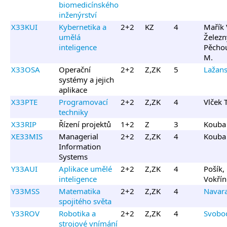
biomedicínského
inženýrství
X33KUI
Kybernetika a
2+2
KZ
4
Mařík 
umělá
Železný
inteligence
Pěcho
M.
X33OSA
Operační
2+2
Z,ZK
5
Lažans
systémy a jejich
aplikace
X33PTE
Programovací
2+2
Z,ZK
4
Vlček T
techniky
X33RIP
Řízení projektů
1+2
Z
3
Kouba 
XE33MIS
Managerial
2+2
Z,ZK
4
Kouba 
Information
Systems
Y33AUI
Aplikace umělé
2+2
Z,ZK
4
Pošík, 
inteligence
Vokříne
Y33MSS
Matematika
2+2
Z,ZK
4
Navar
spojitého světa
Y33ROV
Robotika a
2+2
Z,ZK
4
Svobod
strojové vnímání