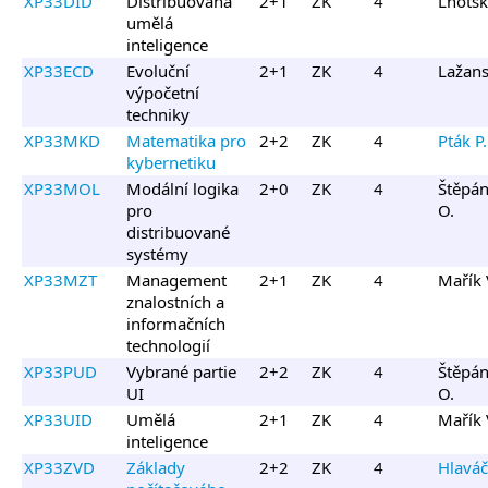
XP33DID
Distribuovaná
2+1
ZK
4
Lhotsk
umělá
inteligence
XP33ECD
Evoluční
2+1
ZK
4
Lažans
výpočetní
techniky
XP33MKD
Matematika pro
2+2
ZK
4
Pták P.
kybernetiku
XP33MOL
Modální logika
2+0
ZK
4
Štěpá
pro
O.
distribuované
systémy
XP33MZT
Management
2+1
ZK
4
Mařík 
znalostních a
informačních
technologií
XP33PUD
Vybrané partie
2+2
ZK
4
Štěpá
UI
O.
XP33UID
Umělá
2+1
ZK
4
Mařík 
inteligence
XP33ZVD
Základy
2+2
ZK
4
Hlaváč