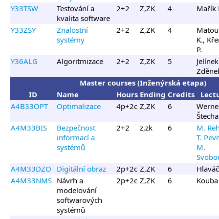
Y33TSW
Testování a
2+2
Z,ZK
4
Mařík 
kvalita software
Y33ZSY
Znalostní
2+2
Z,ZK
4
Matou
systémy
K., Kř
P.
Y36ALG
Algoritmizace
2+2
Z,ZK
5
Jelínek 
Zděnek
Master courses (Inženýrská etapa)
ID
Name
Hours
Ending
Credits
Lect
A4B33OPT
Optimalizace
4p+2c
Z,ZK
6
Werner
Štecha 
A4M33BIS
Bezpečnost
2+2
z,zk
6
M. Reh
informací a
T. Pev
systémů
M.
Svobo
A4M33DZO
Digitální obraz
2p+2c
Z,ZK
6
Hlaváč
A4M33NMS
Návrh a
2p+2c
Z,ZK
6
Kouba 
modelování
softwarových
systémů