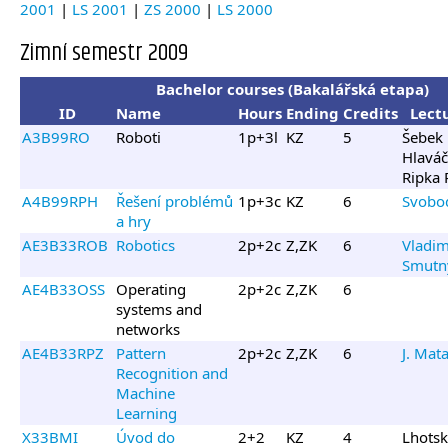
2001
|
LS 2001
|
ZS 2000
|
LS 2000
Zimní semestr 2009
Bachelor courses (Bakalářská etapa)
ID
Name
Hours
Ending
Credits
Lect
A3B99RO
Roboti
1p+3l
KZ
5
Šebek 
Hlaváč
Ripka 
A4B99RPH
Řešení problémů
1p+3c
KZ
6
Svobod
a hry
AE3B33ROB
Robotics
2p+2c
Z,ZK
6
Vladim
Smutn
AE4B33OSS
Operating
2p+2c
Z,ZK
6
systems and
networks
AE4B33RPZ
Pattern
2p+2c
Z,ZK
6
J. Mat
Recognition and
Machine
Learning
X33BMI
Úvod do
2+2
KZ
4
Lhotsk