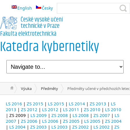
English
Česky
České vysoké učení
technické v Praze
Fakulta elektrotechnická
Katedra kybernetiky
Výuka
Předměty
Předměty učené v předchozích lete
LS 2016
|
ZS 2015
|
LS 2015
|
LS 2014
|
ZS 2013
|
LS
2013
|
ZS 2012
|
LS 2012
|
LS 2011
|
ZS 2010
|
LS 2010
| ZS 2009 |
LS 2009
|
ZS 2008
|
LS 2008
|
ZS 2007
|
LS
2007
|
ZS 2006
|
LS 2006
|
ZS 2005
|
LS 2005
|
ZS 2004
|
LS 2004
|
ZS 2003
|
LS 2003
|
ZS 2002
|
LS 2002
|
ZS