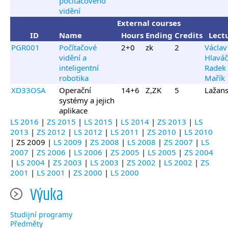
počítačového
vidění
External courses
ID
Name
Hours
Ending
Credits
Lect
PGR001
Počítačové
2+0
zk
2
Václav
vidění a
Hlaváč
inteligentní
Radek
robotika
Mařík
XD33OSA
Operační
14+6
Z,ZK
5
Lažans
systémy a jejich
aplikace
LS 2016
|
ZS 2015
|
LS 2015
|
LS 2014
|
ZS 2013
|
LS
2013
|
ZS 2012
|
LS 2012
|
LS 2011
|
ZS 2010
|
LS 2010
| ZS 2009 |
LS 2009
|
ZS 2008
|
LS 2008
|
ZS 2007
|
LS
2007
|
ZS 2006
|
LS 2006
|
ZS 2005
|
LS 2005
|
ZS 2004
|
LS 2004
|
ZS 2003
|
LS 2003
|
ZS 2002
|
LS 2002
|
ZS
2001
|
LS 2001
|
ZS 2000
|
LS 2000
Výuka
Studijní programy
Předměty