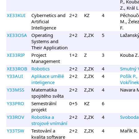
P., Koub
Z., Král L
XE33KUI
Cybernetics and
2+2
KZ
4
Pěchouč
Artificial
M., Žele
Intelligence
F.
XE33OSA
Operating
2+2
Z,ZK
5
Lažanský
Systems and
Their Application
XE33RIP
Project
1+2
Z
3
Kouba Z.
Management
XE33ROB
Robotics
2+2
Z,ZK
4
Smutný 
Y33AUI
Aplikace umělé
2+2
Z,ZK
4
Pošík P.,
inteligence
Vokřínek 
Y33MSS
Matematika
2+2
Z,ZK
4
Navara 
spojitého světa
Y33PRO
Semestrální
0+5
KZ
6
projekt
Y33ROV
Robotika a
2+2
Z,ZK
4
Svoboda 
strojové vnímání
Y33TSW
Testování a
2+2
Z,ZK
4
Mařík R.
kvalita software