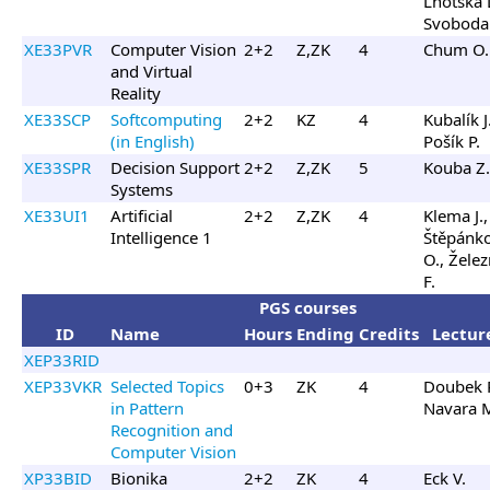
Lhotská L
Svoboda 
XE33PVR
Computer Vision
2+2
Z,ZK
4
Chum O.
and Virtual
Reality
XE33SCP
Softcomputing
2+2
KZ
4
Kubalík J.
(in English)
Pošík P.
XE33SPR
Decision Support
2+2
Z,ZK
5
Kouba Z.
Systems
XE33UI1
Artificial
2+2
Z,ZK
4
Klema J.,
Intelligence 1
Štěpánk
O., Žele
F.
PGS courses
ID
Name
Hours
Ending
Credits
Lectur
XEP33RID
XEP33VKR
Selected Topics
0+3
ZK
4
Doubek P
in Pattern
Navara 
Recognition and
Computer Vision
XP33BID
Bionika
2+2
ZK
4
Eck V.