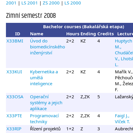
2001
|
LS 2001
|
ZS 2000
|
LS 2000
Zimní semestr 2008
Bachelor courses (Bakalářská etapa)
ID
Name
Hours
Ending
Credits
Lectur
X33BMI
Úvod do
2+2
KZ
4
Huptych
biomedicínského
M.,
inženýrství
Chudáče
V., Lhots
L.
X33KUI
Kybernetika a
2+2
KZ
4
Mařík V.,
umělá
Pěchouč
inteligence
M., Žele
F.
X33OSA
Operační
2+2
Z,ZK
5
Lažanský
systémy a jejich
aplikace
X33PTE
Programovací
2+2
Z,ZK
4
Faigl J.,
techniky
Vlček T.
X33RIP
Řízení projektů
1+2
Z
3
Aubrech