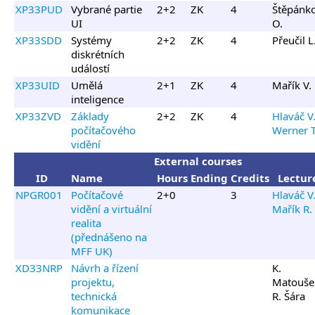
XP33PUD
Vybrané partie
2+2
ZK
4
Štěpánk
UI
O.
XP33SDD
Systémy
2+2
ZK
4
Přeučil L
diskrétních
událostí
XP33UID
Umělá
2+1
ZK
4
Mařík V.
inteligence
XP33ZVD
Základy
2+2
ZK
4
Hlaváč V.
počítačového
Werner T
vidění
External courses
ID
Name
Hours
Ending
Credits
Lectur
NPGR001
Počítačové
2+0
3
Hlaváč V.
vidění a virtuální
Mařík R.
realita
(přednášeno na
MFF UK)
XD33NRP
Návrh a řízení
K.
projektu,
Matouše
technická
R. Šára
komunikace