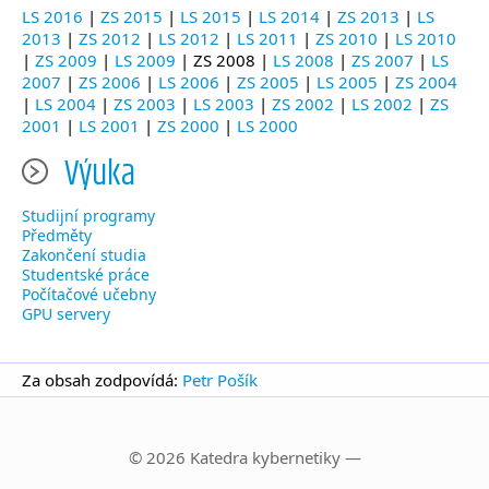
LS 2016
|
ZS 2015
|
LS 2015
|
LS 2014
|
ZS 2013
|
LS
2013
|
ZS 2012
|
LS 2012
|
LS 2011
|
ZS 2010
|
LS 2010
|
ZS 2009
|
LS 2009
| ZS 2008 |
LS 2008
|
ZS 2007
|
LS
2007
|
ZS 2006
|
LS 2006
|
ZS 2005
|
LS 2005
|
ZS 2004
|
LS 2004
|
ZS 2003
|
LS 2003
|
ZS 2002
|
LS 2002
|
ZS
2001
|
LS 2001
|
ZS 2000
|
LS 2000
Výuka
Studijní programy
Předměty
Zakončení studia
Studentské práce
Počítačové učebny
GPU servery
Za obsah zodpovídá:
Petr Pošík
© 2026 Katedra kybernetiky —