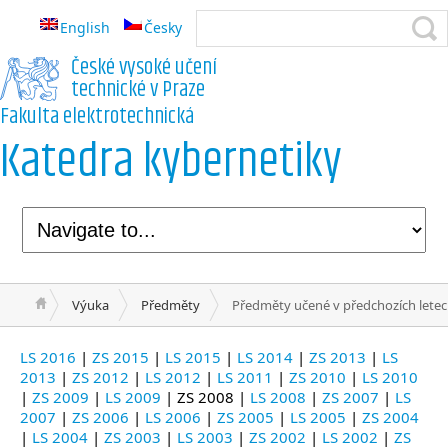
English
Česky
České vysoké učení
technické v Praze
Fakulta elektrotechnická
Katedra kybernetiky
Výuka
Předměty
Předměty učené v předchozích lete
LS 2016
|
ZS 2015
|
LS 2015
|
LS 2014
|
ZS 2013
|
LS
2013
|
ZS 2012
|
LS 2012
|
LS 2011
|
ZS 2010
|
LS 2010
|
ZS 2009
|
LS 2009
| ZS 2008 |
LS 2008
|
ZS 2007
|
LS
2007
|
ZS 2006
|
LS 2006
|
ZS 2005
|
LS 2005
|
ZS 2004
|
LS 2004
|
ZS 2003
|
LS 2003
|
ZS 2002
|
LS 2002
|
ZS