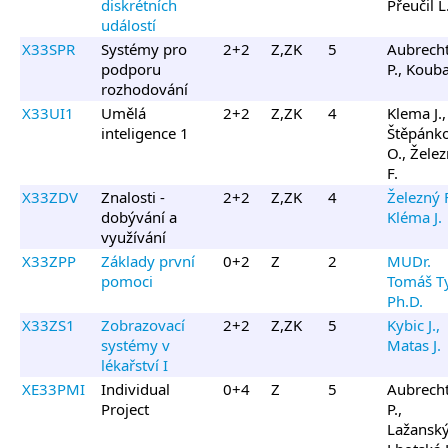
diskrétních
Přeučil L
událostí
X33SPR
Systémy pro
2+2
Z,ZK
5
Aubrech
podporu
P., Kouba
rozhodování
X33UI1
Umělá
2+2
Z,ZK
4
Klema J.,
inteligence 1
Štěpánk
O., Žele
F.
X33ZDV
Znalosti -
2+2
Z,ZK
4
Železný F
dobývání a
Kléma J.
využívání
X33ZPP
Základy první
0+2
Z
2
MUDr.
pomoci
Tomáš Ty
Ph.D.
X33ZS1
Zobrazovací
2+2
Z,ZK
5
Kybic J.,
systémy v
Matas J.
lékařství I
XE33PMI
Individual
0+4
Z
5
Aubrech
Project
P.,
Lažanský 