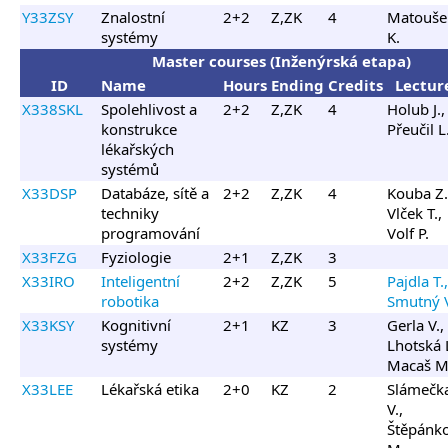
Y33ZSY
Znalostní
2+2
Z,ZK
4
Matouše
systémy
K.
Master courses (Inženýrská etapa)
ID
Name
Hours
Ending
Credits
Lectur
X338SKL
Spolehlivost a
2+2
Z,ZK
4
Holub J.,
konstrukce
Přeučil L
lékařských
systémů
X33DSP
Databáze, sítě a
2+2
Z,ZK
4
Kouba Z.
techniky
Vlček T.,
programování
Volf P.
X33FZG
Fyziologie
2+1
Z,ZK
3
X33IRO
Inteligentní
2+2
Z,ZK
5
Pajdla T.,
robotika
Smutný 
X33KSY
Kognitivní
2+1
KZ
3
Gerla V.,
systémy
Lhotská L
Macaš M
X33LEE
Lékařská etika
2+0
KZ
2
Slámečk
V.,
Štěpánk