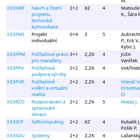
M.
X33NRP
Návrh a řízení
2+2
KZ
4
Matouše
projektu,
K., Šára 
technická
komunikace
X33PMI
Projekt
0+4
Z
5
Aubrech
individuální
P., Eck V.
Kybic J.
X33PPM
Počítačové právo
3+1
Z,ZK
4
JUDr.
pro manažery
Vaníček
X33PPV
Počítačová
2+2
Z,ZK
4
Vokřínek 
podpora výroby
X33PVR
Počítačové
2+2
Z,ZK
4
Hlaváč V.
vidění a virtuální
Drbohla
realita
O.
X33RZO
Rozpoznávání a
2+2
Z,ZK
5
Matas J.
zpracování
obrazu
X33SCP
Softcomputing
2+2
KZ
4
Kubalík J.
Pošík P.
X33SDU
Systémy
2+2
Z,ZK
4
Lažanský 