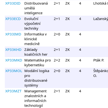
XP33DID
Distribuovaná
2+1
ZK
4
Lhotská 
umělá
inteligence
XP33ECD
Evoluční
2+1
ZK
4
Lažanský
výpočetní
techniky
XP33IMD
Informatika v
2+0
ZK
4
klinické
medicíně
XP33KHD
Základy
2+1
ZK
4
koaličních her
XP33MKD
Matematika pro
2+2
ZK
4
Pták P.
kybernetiku
XP33MOL
Modální logika
2+0
ZK
4
Štěpánk
pro
O.
distribuované
systémy
XP33MZT
Management
2+1
ZK
4
znalostních a
informačních
technologií