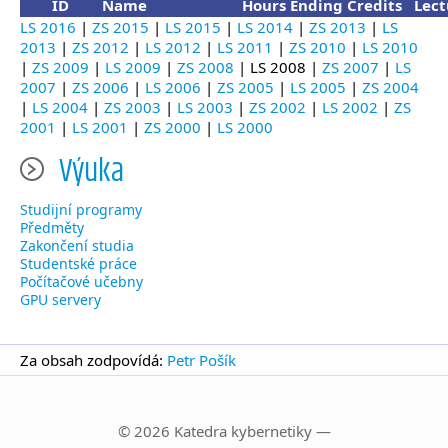
ID
Name
Hours
Ending
Credits
Lect
LS 2016
|
ZS 2015
|
LS 2015
|
LS 2014
|
ZS 2013
|
LS
2013
|
ZS 2012
|
LS 2012
|
LS 2011
|
ZS 2010
|
LS 2010
|
ZS 2009
|
LS 2009
|
ZS 2008
| LS 2008 |
ZS 2007
|
LS
2007
|
ZS 2006
|
LS 2006
|
ZS 2005
|
LS 2005
|
ZS 2004
|
LS 2004
|
ZS 2003
|
LS 2003
|
ZS 2002
|
LS 2002
|
ZS
2001
|
LS 2001
|
ZS 2000
|
LS 2000
Výuka
Studijní programy
Předměty
Zakončení studia
Studentské práce
Počítačové učebny
GPU servery
Za obsah zodpovídá:
Petr Pošík
© 2026 Katedra kybernetiky —