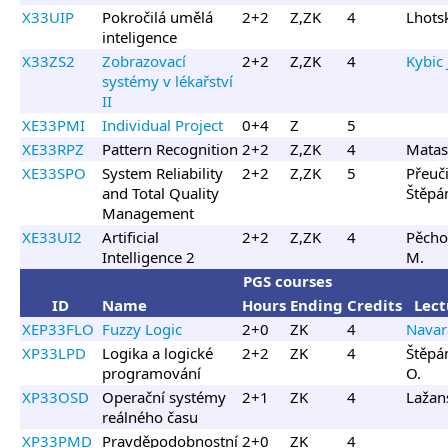
X33UIP
Pokročilá umělá
2+2
Z,ZK
4
Lhotsk
inteligence
X33ZS2
Zobrazovací
2+2
Z,ZK
4
Kybic 
systémy v lékařství
II
XE33PMI
Individual Project
0+4
Z
5
XE33RPZ
Pattern Recognition
2+2
Z,ZK
4
Matas 
XE33SPO
System Reliability
2+2
Z,ZK
5
Přeuči
and Total Quality
Štěpán
Management
XE33UI2
Artificial
2+2
Z,ZK
4
Pěcho
Intelligence 2
M.
PGS courses
ID
Name
Hours
Ending
Credits
Lect
XEP33FLO
Fuzzy Logic
2+0
ZK
4
Navar
XP33LPD
Logika a logické
2+2
ZK
4
Štěpá
programování
O.
XP33OSD
Operační systémy
2+1
ZK
4
Lažans
reálného času
XP33PMD
Pravděpodobnostní
2+0
ZK
4