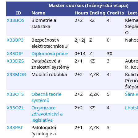
Master courses (Inženýrská etapa)
ID
Name
Hours
Ending
Credits
Lect
X33BOS
Biometrie a
2+2
KZ
4
Klema 
statistika
Štěpá
O.
X33BP3
Bezpečnost v
2j+2j
Z
0
Nahodi
elektrotechnice 3
X33DIP
Diplomová práce
0+14
Z
30
X33DZS
Databázové a
2+1
KZ
3
Aubre
znalostní systémy
P., Ko
X33MOR
Mobilní robotika
2+2
Z,ZK
4
Kulich
Přeuči
Štěpán
X33OTS
Obecná teorie
2+2
Z,ZK
5
Šára R
systémů
X33OZL
Organizace
2+2
KZ
4
Lhotsk
zdravotnictví a
legislativa
X33PAT
Patologická
2+1
Z,ZK
3
fyziologie a