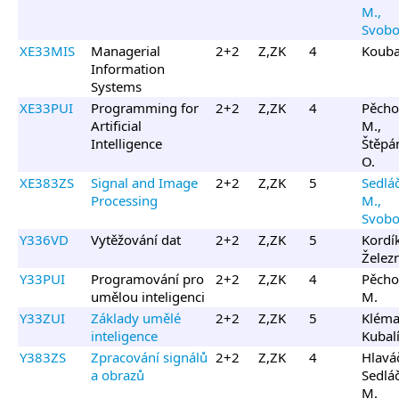
M.,
Svobo
XE33MIS
Managerial
2+2
Z,ZK
4
Kouba
Information
Systems
XE33PUI
Programming for
2+2
Z,ZK
4
Pěcho
Artificial
M.,
Intelligence
Štěpá
O.
XE383ZS
Signal and Image
2+2
Z,ZK
5
Sedlá
Processing
M.,
Svobo
Y336VD
Vytěžování dat
2+2
Z,ZK
5
Kordík
Železn
Y33PUI
Programování pro
2+2
Z,ZK
4
Pěcho
umělou inteligenci
M.
Y33ZUI
Základy umělé
2+2
Z,ZK
5
Kléma 
inteligence
Kubalí
Y383ZS
Zpracování signálů
2+2
Z,ZK
4
Hlaváč
a obrazů
Sedlá
M.