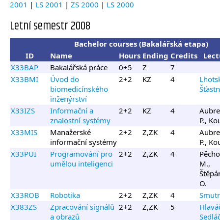
2001
|
LS 2001
|
ZS 2000
|
LS 2000
Letní semestr 2008
Bachelor courses (Bakalářská etapa)
ID
Name
Hours
Ending
Credits
Lect
X33BAP
Bakalářská práce
0+5
Z
7
X33BMI
Úvod do
2+2
KZ
4
Lhotsk
biomedicínského
Šťastn
inženýrství
X33IZS
Informační a
2+2
KZ
4
Aubre
znalostní systémy
P., Ko
X33MIS
Manažerské
2+2
Z,ZK
4
Aubre
informační systémy
P., Ko
X33PUI
Programování pro
2+2
Z,ZK
4
Pěcho
umělou inteligenci
M.,
Štěpá
O.
X33ROB
Robotika
2+2
Z,ZK
4
Smutn
X383ZS
Zpracování signálů
2+2
Z,ZK
5
Hlaváč
a obrazů
Sedlá