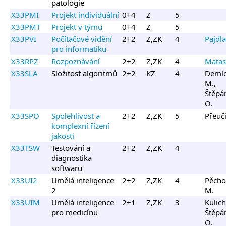
patologie
X33PMI
Projekt individuální
0+4
Z
5
X33PMT
Projekt v týmu
0+4
Z
5
X33PVI
Počítačové vidění
2+2
Z,ZK
4
Pajdla
pro informatiku
X33RPZ
Rozpoznávání
2+2
Z,ZK
4
Matas 
X33SLA
Složitost algoritmů
2+2
KZ
4
Deml
M.,
Štěpá
O.
X33SPO
Spolehlivost a
2+2
Z,ZK
5
Přeuči
komplexní řízení
jakosti
X33TSW
Testování a
2+2
Z,ZK
4
diagnostika
softwaru
X33UI2
Umělá inteligence
2+2
Z,ZK
4
Pěcho
2
M.
X33UIM
Umělá inteligence
2+1
Z,ZK
3
Kulich
pro medicínu
Štěpá
O.