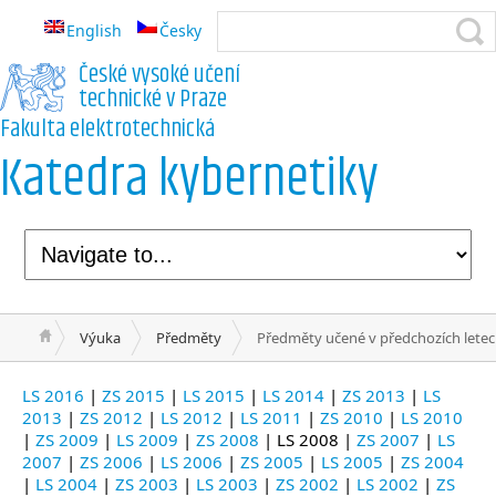
English
Česky
České vysoké učení
technické v Praze
Fakulta elektrotechnická
Katedra kybernetiky
Výuka
Předměty
Předměty učené v předchozích lete
LS 2016
|
ZS 2015
|
LS 2015
|
LS 2014
|
ZS 2013
|
LS
2013
|
ZS 2012
|
LS 2012
|
LS 2011
|
ZS 2010
|
LS 2010
|
ZS 2009
|
LS 2009
|
ZS 2008
| LS 2008 |
ZS 2007
|
LS
2007
|
ZS 2006
|
LS 2006
|
ZS 2005
|
LS 2005
|
ZS 2004
|
LS 2004
|
ZS 2003
|
LS 2003
|
ZS 2002
|
LS 2002
|
ZS