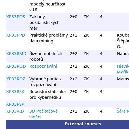
modely neurčitosti
v UI
XP33POS
Základy
2+0
ZK
4
posibilistických
měr
XP33PPD
Praktické problémy
2+2
ZK
4
Kouba
data mining
Štěpá
O.
XP33RMD
Řízení mobilních
2+2
ZK
4
Nahodi
robotů
XP33ROD
Rozpoznávání
2+2
ZK
4
Hlaváč
Mařík 
XP33ROZ
Vybrané partie z
2+2
ZK
4
Matas 
rozpoznávání
XP33RSK
Robustní statistika
2+0
ZK
4
pro kybernetiku
XP33RSP
XP33VID
3D Počítačové
2+2
ZK
4
Šára R
vidění
External courses