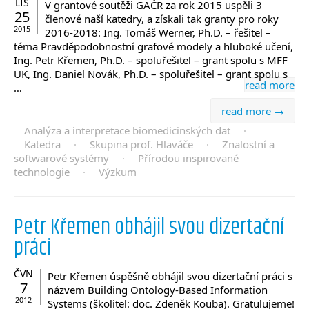
LIS
V grantové soutěži GAČR za rok 2015 uspěli 3
25
členové naší katedry, a získali tak granty pro roky
2015
2016-2018: Ing. Tomáš Werner, Ph.D. – řešitel –
téma Pravděpodobnostní grafové modely a hluboké učení,
Ing. Petr Křemen, Ph.D. – spoluřešitel – grant spolu s MFF
UK, Ing. Daniel Novák, Ph.D. – spoluřešitel – grant spolu s
read more
…
read more →
Analýza a interpretace biomedicinských dat
·
Katedra
·
Skupina prof. Hlaváče
·
Znalostní a
softwarové systémy
·
Přírodou inspirované
technologie
·
Výzkum
Petr Křemen obhájil svou dizertační
práci
ČVN
Petr Křemen úspěšně obhájil svou dizertační práci s
7
názvem Building Ontology-Based Information
2012
Systems (školitel: doc. Zdeněk Kouba). Gratulujeme!