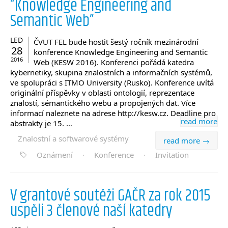
“Knowledge Engineering and
Semantic Web”
LED
ČVUT FEL bude hostit šestý ročník mezinárodní
28
konference Knowledge Engineering and Semantic
2016
Web (KESW 2016). Konferenci pořádá katedra
kybernetiky, skupina znalostních a informačních systémů,
ve spolupráci s ITMO University (Rusko). Konference uvítá
originální příspěvky v oblasti ontologií, reprezentace
znalostí, sémantického webu a propojených dat. Více
informací naleznete na adrese http://kesw.cz. Deadline pro
read more
abstrakty je 15. …
Znalostní a softwarové systémy
read more →
Oznámení
·
Konference
·
Invitation
V grantové soutěži GAČR za rok 2015
uspěli 3 členové naší katedry