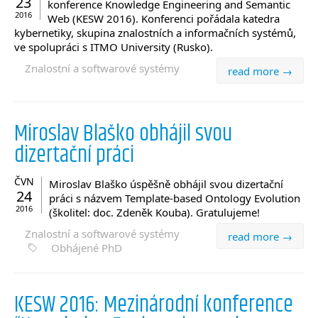
23
konference Knowledge Engineering and Semantic
2016
Web (KESW 2016). Konferenci pořádala katedra
kybernetiky, skupina znalostních a informačních systémů,
ve spolupráci s ITMO University (Rusko).
Znalostní a softwarové systémy
read more →
Miroslav Blaško obhájil svou
dizertační práci
ČVN
Miroslav Blaško úspěšně obhájil svou dizertační
24
práci s názvem Template-based Ontology Evolution
2016
(školitel: doc. Zdeněk Kouba). Gratulujeme!
Znalostní a softwarové systémy
read more →
Obhájené PhD
KESW 2016: Mezinárodní konference