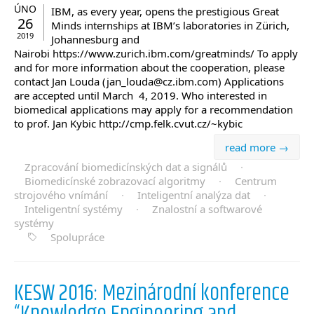
ÚNO
IBM, as every year, opens the prestigious Great
26
Minds internships at IBM’s laboratories in Zürich,
2019
Johannesburg and
Nairobi https://www.zurich.ibm.com/greatminds/ To apply
and for more information about the cooperation, please
contact Jan Louda (jan_louda@cz.ibm.com) Applications
are accepted until March 4, 2019. Who interested in
biomedical applications may apply for a recommendation
to prof. Jan Kybic http://cmp.felk.cvut.cz/~kybic
read more →
Zpracování biomedicínských dat a signálů
·
Biomedicínské zobrazovací algoritmy
·
Centrum
strojového vnímání
·
Inteligentní analýza dat
·
Inteligentní systémy
·
Znalostní a softwarové
systémy
Spolupráce
KESW 2016: Mezinárodní konference