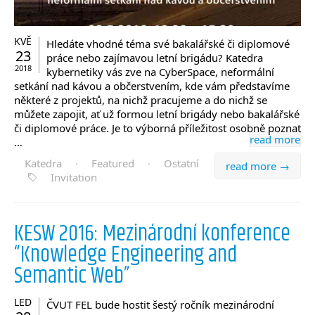
KVĚ
Hledáte vhodné téma své bakalářské či diplomové
23
práce nebo zajímavou letní brigádu? Katedra
2018
kybernetiky vás zve na CyberSpace, neformální
setkání nad kávou a občerstvením, kde vám představíme
některé z projektů, na nichž pracujeme a do nichž se
můžete zapojit, ať už formou letní brigády nebo bakalářské
či diplomové práce. Je to výborná příležitost osobně poznat
read more
…
Katedra
·
Featured
·
Ostatní
read more →
Invitation
KESW 2016: Mezinárodní konference
“Knowledge Engineering and
Semantic Web”
LED
ČVUT FEL bude hostit šestý ročník mezinárodní