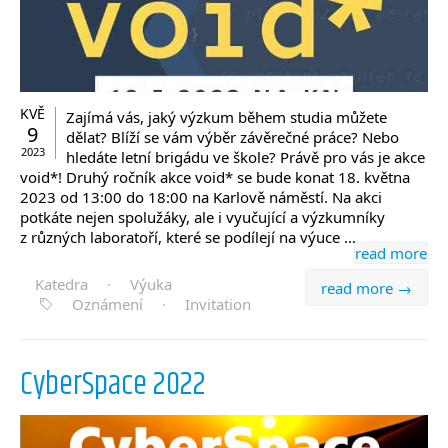
KVĚ
Zajímá vás, jaký výzkum během studia můžete
9
dělat? Blíží se vám výběr závěrečné práce? Nebo
2023
hledáte letní brigádu ve škole? Právě pro vás je akce
void*! Druhý ročník akce void* se bude konat 18. května
2023 od 13:00 do 18:00 na Karlově náměstí. Na akci
potkáte nejen spolužáky, ale i vyučující a výzkumníky
z různých laboratoří, které se podílejí na výuce …
read more
Katedra
·
Výuka
read more →
Oznámení
·
Invitation
CyberSpace 2022