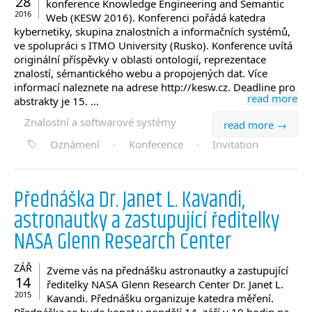
28
konference Knowledge Engineering and Semantic
2016
Web (KESW 2016). Konferenci pořádá katedra
kybernetiky, skupina znalostních a informačních systémů,
ve spolupráci s ITMO University (Rusko). Konference uvítá
originální příspěvky v oblasti ontologií, reprezentace
znalostí, sémantického webu a propojených dat. Více
informací naleznete na adrese http://kesw.cz. Deadline pro
read more
abstrakty je 15. …
Znalostní a softwarové systémy
read more →
Oznámení
·
Konference
·
Invitation
Přednáška Dr. Janet L. Kavandi,
astronautky a zastupující ředitelky
NASA Glenn Research Center
ZÁŘ
Zveme vás na přednášku astronautky a zastupující
14
ředitelky NASA Glenn Research Center Dr. Janet L.
2015
Kavandi. Přednášku organizuje katedra měření.
Přednáška se bude konat v pondělí 14. září v 10 hodin na