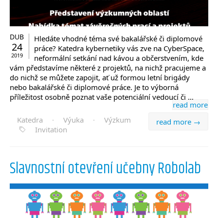
DUB
Hledáte vhodné téma své bakalářské či diplomové
24
práce? Katedra kybernetiky vás zve na CyberSpace,
2019
neformální setkání nad kávou a občerstvením, kde
vám představíme některé z projektů, na nichž pracujeme a
do nichž se můžete zapojit, ať už formou letní brigády
nebo bakalářské či diplomové práce. Je to výborná
příležitost osobně poznat vaše potenciální vedoucí či …
read more
Katedra
·
Výuka
·
Výzkum
read more →
Invitation
Slavnostní otevření učebny Robolab