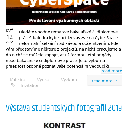
KVĚ
Hledáte vhodné téma své bakalářské či diplomové
12
práce? Katedra kybernetiky vás zve na CyberSpace,
2022
neformální setkání nad kávou a občerstvením, kde
vám představíme některé z projektů, na nichž pracujeme a
do nichž se můžete zapojit, ať už formou letní brigády
nebo bakalářské či diplomové práce. Je to výborná
příležitost osobně poznat vaše potenciální vedoucí či …
read more
Katedra
·
Výuka
·
Výzkum
read more →
Invitation
Výstava studentských fotografií 2019