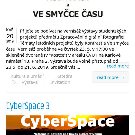
KVĚ
Přijďte se podívat na vernisáž výstavy studentských
20
projektů předmětu Zpracování digitální fotografie!
2019
Tématy letošních projektů byly Kontrast a Ve smyčce
času. Vernisáž proběhne ve čtvrtek 23. 5. v 17:00 ve
skleněné dvoraně (v “Kostce”) v areálu ČVUT na Karlově
náměstí 13, Praha 2. Výstava bude volně přístupná od
read more
23.5. do 21. 6. 2019. Srdečně vás …
Kultura a umění
·
Katedra
read more →
Výstava
·
Invitation
CyberSpace 3