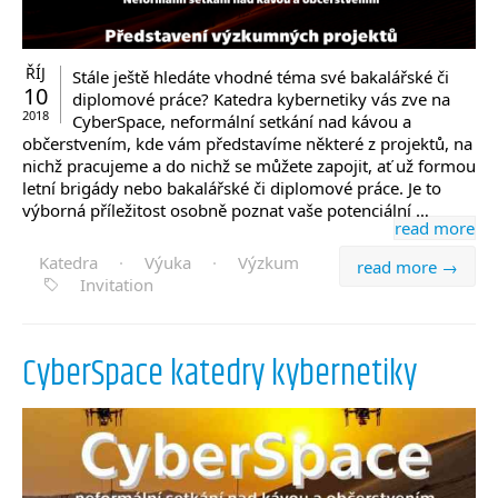
ŘÍJ
Stále ještě hledáte vhodné téma své bakalářské či
10
diplomové práce? Katedra kybernetiky vás zve na
2018
CyberSpace, neformální setkání nad kávou a
občerstvením, kde vám představíme některé z projektů, na
nichž pracujeme a do nichž se můžete zapojit, ať už formou
letní brigády nebo bakalářské či diplomové práce. Je to
výborná příležitost osobně poznat vaše potenciální …
read more
Katedra
·
Výuka
·
Výzkum
read more →
Invitation
CyberSpace katedry kybernetiky