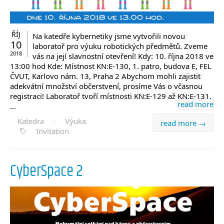
ŘÍJ
Na katedře kybernetiky jsme vytvořili novou
10
laboratoř pro výuku robotických předmětů. Zveme
2018
vás na její slavnostní otevření! Kdy: 10. října 2018 ve
13:00 hod Kde: Místnost KN:E-130, 1. patro, budova E, FEL
ČVUT, Karlovo nám. 13, Praha 2 Abychom mohli zajistit
adekvátní množství občerstvení, prosíme Vás o včasnou
registraci! Laboratoř tvoří místnosti KN:E-129 až KN:E-131.
read more
…
Katedra
·
Výuka
read more →
Invitation
CyberSpace 2