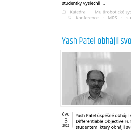
studentky vyslechli …
Katedra
·
Multirobotické s
Konference
·
MRS
·
s
Yash Patel obhájil svo
ČVC
Yash Patel úspěšně obhájil 
3
Differentiable Objective Fun
2023
studentem, který obhájil sv