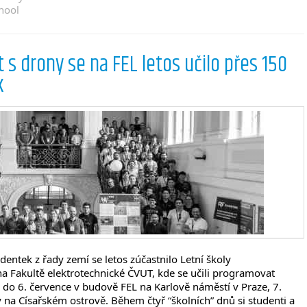
hool
t s drony se na FEL letos učilo přes 150
k
dentek z řady zemí se letos zúčastnilo Letní školy
a Fakultě elektrotechnické ČVUT, kde se učili programovat
 do 6. července v budově FEL na Karlově náměstí v Praze, 7.
y na Císařském ostrově. Během čtyř “školních” dnů si studenti a