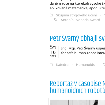
daném roce na kterékoli vysoké šk
aplikovaná matematika, apod. Př
Skupina strojového učení
·
Antonín Svoboda Award
Petr Švarný obhájil sv
ČVN
Ing. Mgr. Petr Švarný úspěš
16
for safe human-robot inter
2023
Katedra
·
Humanoids
Reportáž v časopise 
humanoidních robot