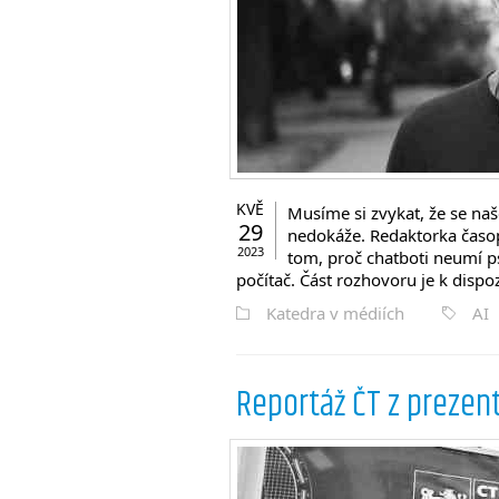
KVĚ
Musíme si zvykat, že se naš
29
nedokáže. Redaktorka časop
2023
tom, proč chatboti neumí psá
počítač. Část rozhovoru je k dispo
Katedra v médiích
AI
Reportáž ČT z prezen