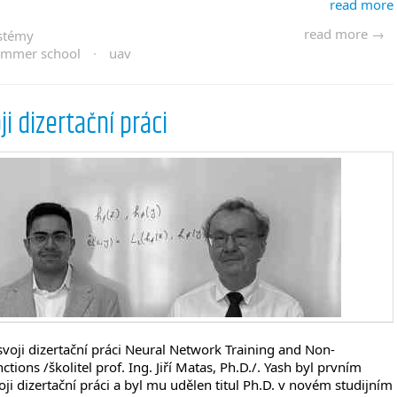
read more
read more →
ystémy
ummer school
·
uav
ji dizertační práci
svoji dizertační práci Neural Network Training and Non-
ctions /školitel prof. Ing. Jiří Matas, Ph.D./. Yash byl prvním
oji dizertační práci a byl mu udělen titul Ph.D. v novém studijním