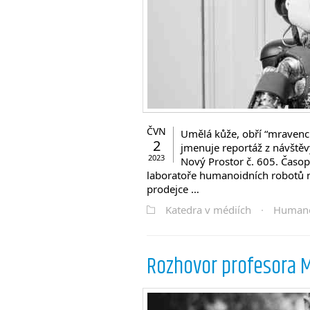
ČVN
Umělá kůže, obří “mravenci
2
jmenuje reportáž z návštěv
2023
Nový Prostor č. 605. Časopi
laboratoře humanoidních robotů n
prodejce …
Katedra v médiích
·
Human
Rozhovor profesora M