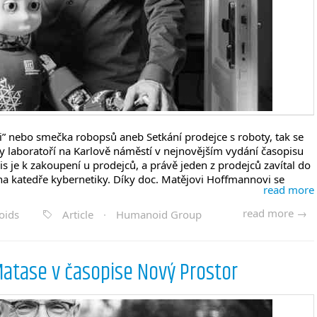
” nebo smečka robopsů aneb Setkání prodejce s roboty, tak se
y laboratoří na Karlově náměstí v nejnovějším vydání časopisu
s je k zakoupení u prodejců, a právě jeden z prodejců zavítal do
a katedře kybernetiky. Díky doc. Matějovi Hoffmannovi se
read more
read more →
oids
Article
·
Humanoid Group
atase v časopise Nový Prostor