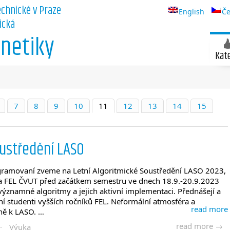
echnické v Praze
English
Če
ická
netiky
Kat
7
8
9
10
11
12
13
14
15
oustředění LASO
gramovaní zveme na Letní Algoritmické Soustředění LASO 2023,
na FEL ČVUT před začátkem semestru ve dnech 18.9.-20.9.2023
ýznamné algoritmy a jejich aktivní implementaci. Přednášejí a
atní studenti vyšších ročníků FEL. Neformální atmosféra a
read more
čně k LASO. …
read more →
·
Výuka