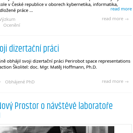
ole v České republice v oborech kybernetika, informatika,
read more
edložené práce …
read more →
Výzkum
·
Ocenění
oji dizertační práci
ně obhájil svoji dizertační práci Perirobot space representations
action Školitel: doc. Mgr. Matěj Hoffmann, Ph.D.
read more →
Obhájené PhD
Nový Prostor o návštěvě laboratoře
ů