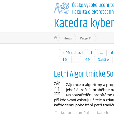
České vysoké učení t
Fakulta elektrotechn
Katedra kyber
News
Page 11
« Předchozí
1
…
6
16
…
49
Další »
Letní Algoritmické S
ZÁŘ
Zájemce o algoritmy a pro
11
jehož 8. ročník proběhne 
2023
Na soustředění probíráme v
pří kódování asistují učitelé a zd
každodenní pohoštění patří tradi
Kultura a umění
·
Katedra