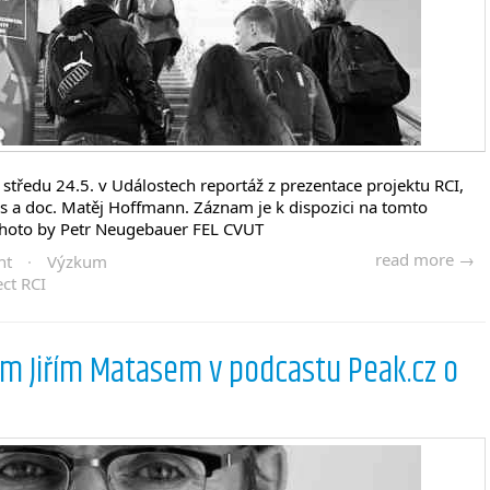
e středu 24.5. v Událostech reportáž z prezentace projektu RCI,
tas a doc. Matěj Hoffmann. Záznam je k dispozici na tomto
Photo by Petr Neugebauer FEL CVUT
read more →
ht
·
Výzkum
ect RCI
m Jiřím Matasem v podcastu Peak.cz o