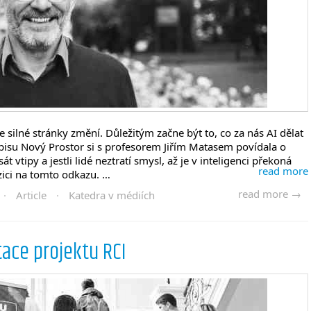
e silné stránky změní. Důležitým začne být to, co za nás AI dělat
isu Nový Prostor si s profesorem Jiřím Matasem povídala o
t vtipy a jestli lidé neztratí smysl, až je v inteligenci překoná
read more
zici na tomto odkazu. …
read more →
·
Article
·
Katedra v médiích
tace projektu RCI