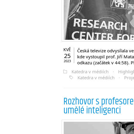
KVĚ
Česká televize odvysílala v
25
kde vystoupil prof. Jiří Ma
2023
odkazu (začátek v 44:58). 
Katedra v médiích
·
Highlig
Katedra v médiích
·
Proj
Rozhovor s profesore
umělé inteligenci