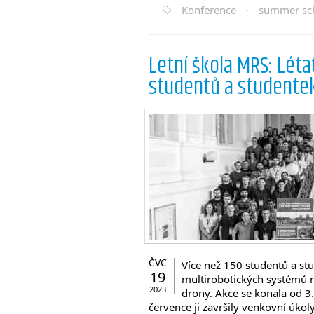
Konference
·
summer sc
Letní škola MRS: Léta
studentů a studente
ČVC
Více než 150 studentů a stu
19
multirobotických systémů n
2023
drony. Akce se konala od 3.
července ji završily venkovní úkol