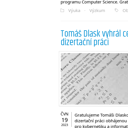
programu Computer Science. Grat
Výuka
·
Výzkum
Ob
Tomáš Dlask vyhrál c
dizertační práci
ČVN
Gratulujeme Tomáši Dlaskov
19
dizertační práci obhájenou
2023
pro kybernetiku a informat